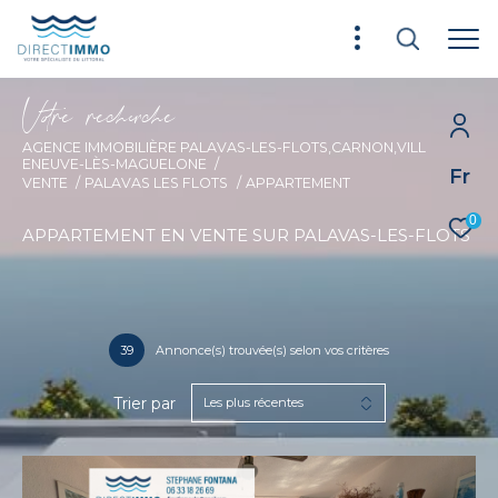
V
o
r
e
r
e
c
e
c
e
AGENCE IMMOBILIÈRE PALAVAS-LES-FLOTS,CARNON,VILL
ENEUVE-LÈS-MAGUELONE
Fr
VENTE
PALAVAS LES FLOTS
APPARTEMENT
0
APPARTEMENT EN VENTE SUR PALAVAS-LES-FLOTS
39
Annonce(s) trouvée(s) selon vos critères
Trier par
Les plus récentes