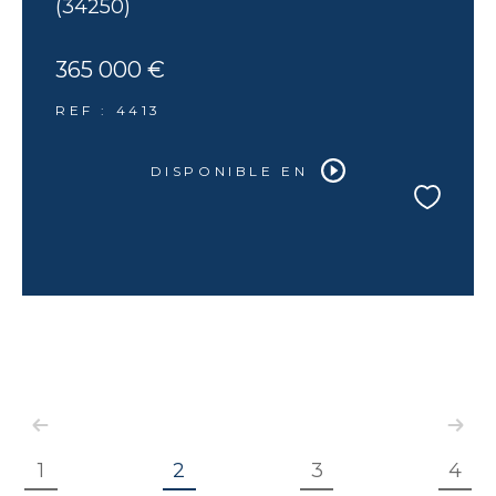
(34250)
365 000 €
REF : 4413
DISPONIBLE EN
1
2
3
4