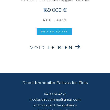
169 000 €
REF : 4418
PRIX EN BAISSE
VOIR LE BIEN
Direct Immobilier Palavas-les-Flots
04 99 64 42 72
nicolas.directimmo@gmail.com
20 boulevard des guilhems