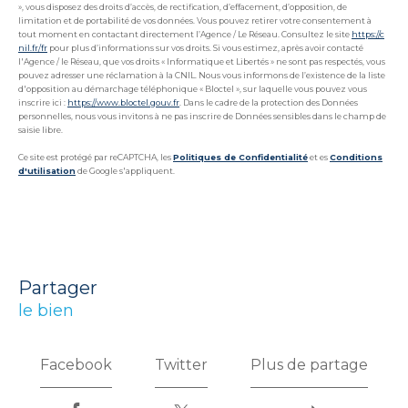
», vous disposez des droits d’accès, de rectification, d’effacement, d’opposition, de
limitation et de portabilité de vos données. Vous pouvez retirer votre consentement à
tout moment en contactant directement l’Agence / Le Réseau. Consultez le site
https://c
nil.fr/fr
pour plus d’informations sur vos droits. Si vous estimez, après avoir contacté
l'Agence / le Réseau, que vos droits « Informatique et Libertés » ne sont pas respectés, vous
pouvez adresser une réclamation à la CNIL. Nous vous informons de l’existence de la liste
d'opposition au démarchage téléphonique « Bloctel », sur laquelle vous pouvez vous
inscrire ici :
https://www.bloctel.gouv.fr
. Dans le cadre de la protection des Données
personnelles, nous vous invitons à ne pas inscrire de Données sensibles dans le champ de
saisie libre.
Ce site est protégé par reCAPTCHA, les
Politiques de Confidentialité
et es
Conditions
d'utilisation
de Google s'appliquent.
partager
le bien
Facebook
Twitter
Plus de partage