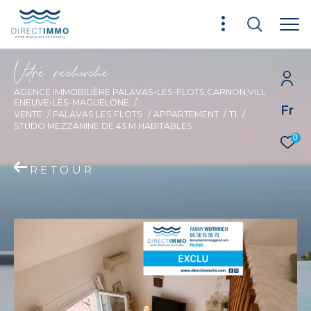
V
o
r
e
r
e
c
e
c
e
AGENCE IMMOBILIÈRE PALAVAS-LES-FLOTS,CARNON,VILL
ENEUVE-LÈS-MAGUELONE
Fr
VENTE
PALAVAS LES FLOTS
APPARTEMENT
T1
STUDO MEZZANINE DE 43 M HABITABLES
0
RETOUR