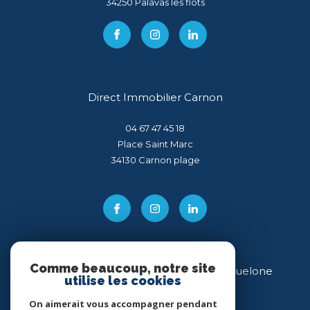
34250
palavas les flots
Direct Immobilier Carnon
04 67 47 45 18
Place Saint Marc
34130
carnon plage
Comme beaucoup, notre site
Direct Immobilier Villeneuve-lès-Maguelone
utilise les cookies
04 99 54 11 43
On aimerait vous accompagner pendant