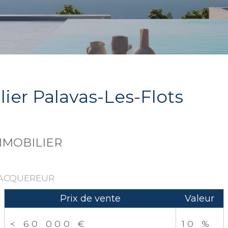
er Palavas-Les-Flots
MMOBILIER
'ACQUEREUR
Prix de vente
Valeur
<
60 000 €
10 %