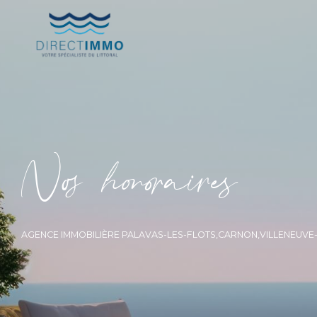
N
o
h
o
o
a
i
e
AGENCE IMMOBILIÈRE PALAVAS-LES-FLOTS,CARNON,VILLENEUV