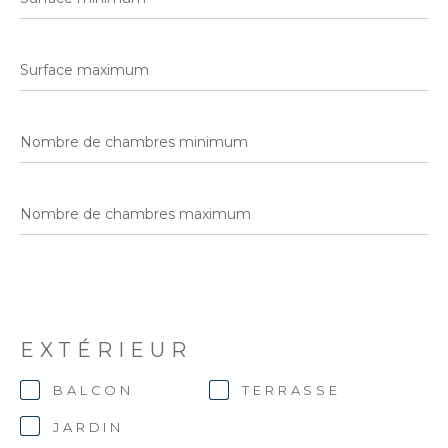
Surface
maximum
Nombre
de
chambres
minimum
Nombre
de
chambres
maximum
EXTÉRIEUR
BALCON
TERRASSE
JARDIN