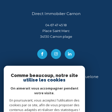
Direct Immobilier Carnon
04 67 47 45 18
Place Saint Marc
34130
carnon plage
Comme beaucoup, notre site
Direct Immobilier Villeneuve-lès-Maguelone
utilise les cookies
04 99 54 11 43
On aimerait vous accompagner pendant
votre visite.
34 place des Héros
34750
villeneuve-lès-maguelone
En poursuivant, vous acceptez l'utilisation des
cookies par ce site, afin de vous proposer des
contenus adaptés et réaliser des statistiques !