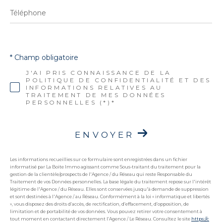
Téléphone
* Champ obligatoire
J'AI PRIS CONNAISSANCE DE LA
POLITIQUE DE CONFIDENTIALITÉ ET DES
INFORMATIONS RELATIVES AU
TRAITEMENT DE MES DONNÉES
PERSONNELLES (*)*
ENVOYER
Les informations recueillies sur ce formulaire sont enregistrées dans un fichier
informatisé par La Boite Immo agissant comme Sous-traitant du traitement pour la
gestion de la clientèle/prospects de l'Agence / du Réseau qui reste Responsable du
Traitement de vos Données personnelles. La base légale du traitement repose sur l'intérêt
légitime de l'Agence / du Réseau. Elles sont conservées jusqu'à demande de suppression
et sont destinées à l'Agence / au Réseau. Conformément à la loi « informatique et libertés
», vous disposez des droits d’accès, de rectification, d’effacement, d’opposition, de
limitation et de portabilité de vos données. Vous pouvez retirer votre consentement à
tout moment en contactant directement l’Agence / Le Réseau. Consultez le site
https://c