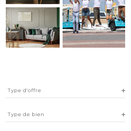
Type
d'offre
Type d'offre
Type
de
Type de bien
bien