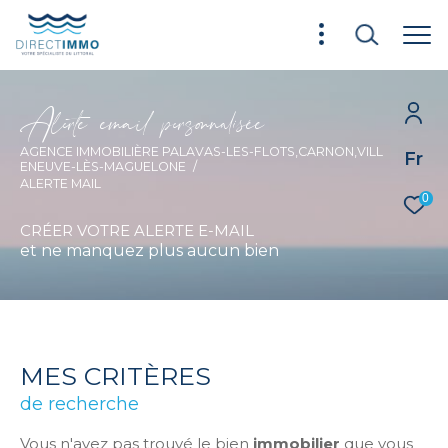
A
l
e
t
e
e
m
a
i
p
e
s
o
n
a
i
é
e
AGENCE IMMOBILIÈRE PALAVAS-LES-FLOTS,CARNON,VILL
Fr
ENEUVE-LÈS-MAGUELONE
ALERTE MAIL
0
CRÉER VOTRE ALERTE E-MAIL
et ne manquez plus aucun bien
MES CRITÈRES
de recherche
Vous n'avez pas trouvé le bien
immobilier
que vous