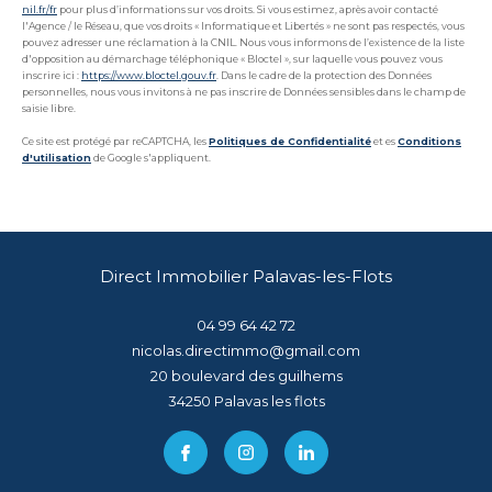
nil.fr/fr
pour plus d’informations sur vos droits. Si vous estimez, après avoir contacté
l'Agence / le Réseau, que vos droits « Informatique et Libertés » ne sont pas respectés, vous
pouvez adresser une réclamation à la CNIL. Nous vous informons de l’existence de la liste
d'opposition au démarchage téléphonique « Bloctel », sur laquelle vous pouvez vous
inscrire ici :
https://www.bloctel.gouv.fr
. Dans le cadre de la protection des Données
personnelles, nous vous invitons à ne pas inscrire de Données sensibles dans le champ de
saisie libre.
Ce site est protégé par reCAPTCHA, les
Politiques de Confidentialité
et es
Conditions
d'utilisation
de Google s'appliquent.
Direct Immobilier Palavas-les-Flots
04 99 64 42 72
nicolas.directimmo@gmail.com
20 boulevard des guilhems
34250
palavas les flots