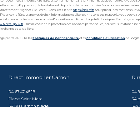
 sont destinées à l'Agence / au Réseau. Conformément à la loi « informatique et libertés », vous dispo
 d’effacement, d’opposition, de limitation et de portabilité de vos données. Vous pouvez retirer v
directement l’Agence / Le Réseau. Consultez le site
https://cnil.fr/fr
pour plus d’informations sur vos
 l'Agence / le Réseau, que vos droits « Informatique et Libertés » ne sont pas respectés, vous pouvez 
s informons de l’existence de la liste d'opposition au démarchage téléphonique « Bloctel », sur laq
w.bloctel.gouv.fr
. Dans le cadre de la protection des Données personnelles, nous vous invitons à ne 
le champ de saisie libre.
otégé par reCAPTCHA, les
Politiques de Confidentialité
et es
Conditions d'utilisation
de Google 
Direct Immobilier Carnon
Dir
04 67 47 45 18
04 9
Place Saint Marc
34 
34130
carnon plage
347