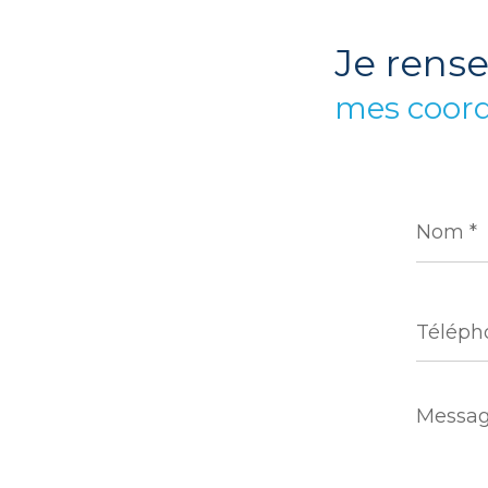
je rens
mes coor
Nom
*
Télépho
Messag
*