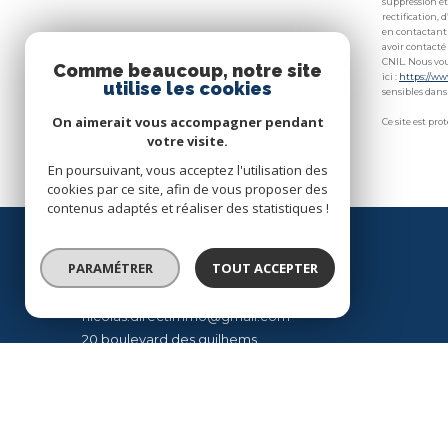
suppression et
rectification,
en contactant 
avoir contacté
CNIL. Nous vou
Comme beaucoup, notre site
ici :
https://ww
utilise les cookies
sensibles dans 
On aimerait vous accompagner pendant
Ce site est pr
votre visite.
En poursuivant, vous acceptez l'utilisation des
cookies par ce site, afin de vous proposer des
contenus adaptés et réaliser des statistiques !
Direct Immobilier Palavas-les-Flots
PARAMÉTRER
TOUT ACCEPTER
04 99 64 42 72
nicolas.directimmo@gmail.com
20 boulevard des guilhems
34250
palavas les flots