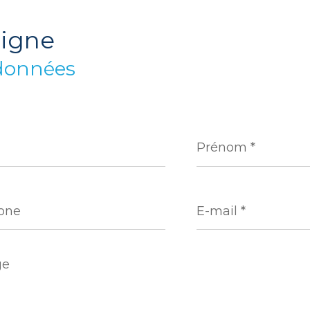
eigne
données
Prénom
*
ne
E-
mail
*
e