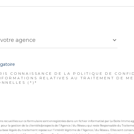
r
 votre agence
e
gatoire
PRIS CONNAISSANCE DE LA POLITIQUE DE CONFI
NFORMATIONS RELATIVES AU TRAITEMENT DE M
NNELLES (*)*
ns recueillies sur ce formulaire sont enregistrées dans un fichier informatisé par La Boite Immo 
pour la gestion de la clientèle/prospects de l'Agence / du Réseau qui reste Responsable du Traite
La base légale du traitement repose sur l'intérêt légitime de l'Agence / du Réseau. Elles sont cons