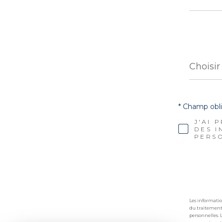
Choisi
votre
Choisir
agenc
* Champ obli
J'AI 
DES I
PERSO
Les informatio
du traitement 
personnelles. 