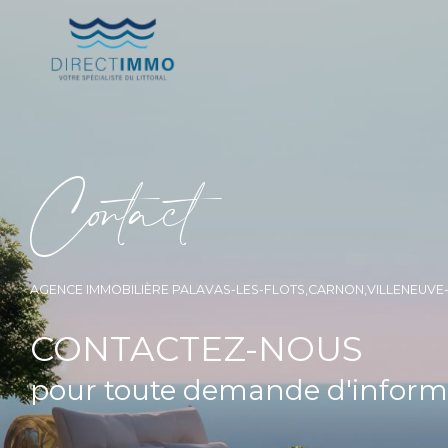
C
o
t
a
c
t
AGENCE IMMOBILIÈRE PALAVAS-LES-FLOTS,CARNON,VILLENEUV
CONTACTEZ-NOUS
pour toute demande d'inform