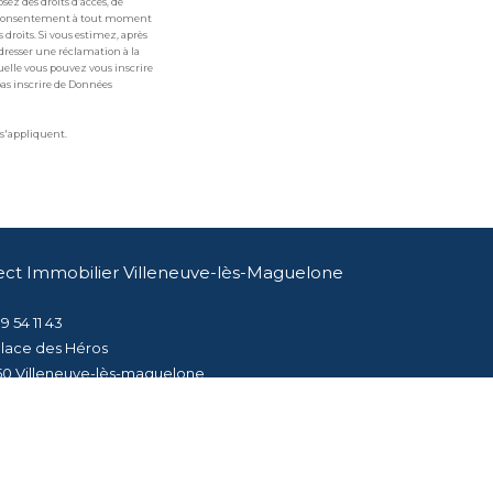
sez des droits d’accès, de
otre consentement à tout moment
 droits. Si vous estimez, après
adresser une réclamation à la
uelle vous pouvez vous inscrire
pas inscrire de Données
s'appliquent.
ect Immobilier Villeneuve-lès-Maguelone
9 54 11 43
place des Héros
50
villeneuve-lès-maguelone