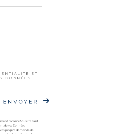
DENTIALITÉ ET
ES DONNÉES
ENVOYER
agissant comme Sous-traitant
ment de vos Données
ervées jusqu'à demande de