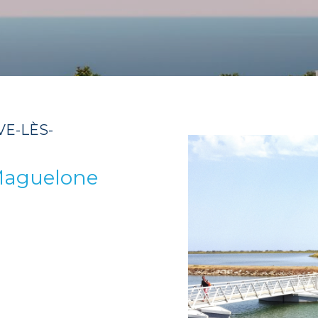
VE-LÈS-
Maguelone