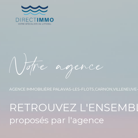
N
o
r
e
a
g
e
n
c
e
AGENCE IMMOBILIÈRE PALAVAS-LES-FLOTS,CARNON,VILLENEUV
RETROUVEZ L'ENSEMBL
proposés par l'agence