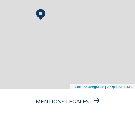
Leaflet
|
©
Maps
|
© OpenStreetMap
Jawg
MENTIONS LÉGALES