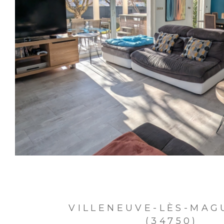
VILLENEUVE-LÈS-MAG
(34750)