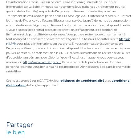
Les informations recueillies sur ce formulaire sont enregistrées dans un fichier
informatisé par La Boite Immo agissant comme Sous-traitant du traitement pour la
gestion de la clientèle/prospects de l'Agence / du Réseau qui reste Responsable du
Traitement de vos Données personnelles. La base légale du traitement repose sur l'intérêt
légitime de l'Agence / du Réseau. Elles sont conservées jusqu'à demande de suppression
et sont destinées à l'Agence / au Réseau. Conformément à la loi « informatique et libertés
», vous disposez des droits d’accès, de rectification, d’effacement, d’opposition, de
limitation et de portabilité de vos données. Vous pouvez retirer votre consentement à
tout moment en contactant directement l’Agence / Le Réseau. Consultez le site
https://c
nil.fr/fr
pour plus d’informations sur vos droits. Si vous estimez, après avoir contacté
l'Agence / le Réseau, que vos droits « Informatique et Libertés » ne sont pas respectés, vous
pouvez adresser une réclamation à la CNIL. Nous vous informons de l’existence de la liste
d'opposition au démarchage téléphonique « Bloctel », sur laquelle vous pouvez vous
inscrire ici :
https://www.bloctel.gouv.fr
. Dans le cadre de la protection des Données
personnelles, nous vous invitons à ne pas inscrire de Données sensibles dans le champ de
saisie libre.
Ce site est protégé par reCAPTCHA, les
Politiques de Confidentialité
et es
Conditions
d'utilisation
de Google s'appliquent.
partager
le bien