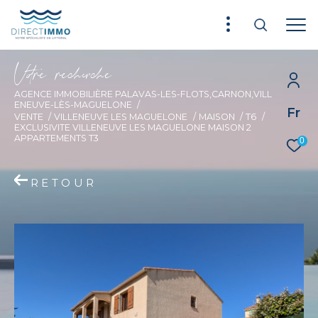
V
o
r
e
r
e
c
e
c
e
AGENCE IMMOBILIÈRE PALAVAS-LES-FLOTS,CARNON,VILL
ENEUVE-LÈS-MAGUELONE
Fr
VENTE
VILLENEUVE LES MAGUELONE
MAISON
T6
EXCLUSIVITE VILLENEUVE LES MAGUELONE MAISON 2
APPARTEMENTS T3
0
RETOUR