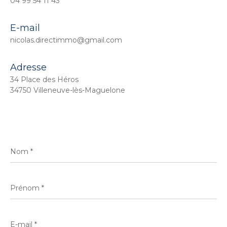
04 99 54 11 43
E-mail
nicolas.directimmo@gmail.com
Adresse
34 Place des Héros
34750 Villeneuve-lès-Maguelone
Nom
*
Prénom
*
E-
mail