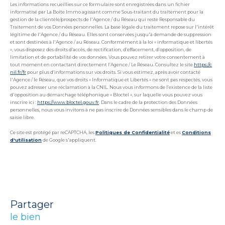
Les informations recueillies sur ce formulaire sont enregistrées dans un fichier
informatisé par La Boite Immo agissant comme Sous-traitant du traitement pour la
gestion de la clientèle/prospects de l'Agence / du Réseau qui reste Responsable du
Traitement de vos Données personnelles. La base légale du traitement repose sur l'intérêt
légitime de l'Agence / du Réseau. Elles sont conservées jusqu'à demande de suppression
et sont destinées à l'Agence / au Réseau. Conformément à la loi « informatique et libertés
», vous disposez des droits d’accès, de rectification, d’effacement, d’opposition, de
limitation et de portabilité de vos données. Vous pouvez retirer votre consentement à
tout moment en contactant directement l’Agence / Le Réseau. Consultez le site
https://c
nil.fr/fr
pour plus d’informations sur vos droits. Si vous estimez, après avoir contacté
l'Agence / le Réseau, que vos droits « Informatique et Libertés » ne sont pas respectés, vous
pouvez adresser une réclamation à la CNIL. Nous vous informons de l’existence de la liste
d'opposition au démarchage téléphonique « Bloctel », sur laquelle vous pouvez vous
inscrire ici :
https://www.bloctel.gouv.fr
. Dans le cadre de la protection des Données
personnelles, nous vous invitons à ne pas inscrire de Données sensibles dans le champ de
saisie libre.
Ce site est protégé par reCAPTCHA, les
Politiques de Confidentialité
et es
Conditions
d'utilisation
de Google s'appliquent.
partager
le bien