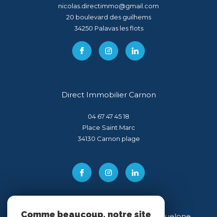
nicolas.directimmo@gmail.com
20 boulevard des guilhems
34250
palavas les flots
Direct Immobilier Carnon
04 67 47 45 18
Place Saint Marc
34130
carnon plage
Comme beaucoup, notre site
Direct Immobilier Villeneuve-lès-Maguelone