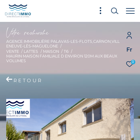
V
o
r
e
r
e
c
e
c
e
AGENCE IMMOBILIÈRE PALAVAS-LES-FLOTS,CARNON,VILL
ENEUVE-LÈS-MAGUELONE
Fr
VENTE
LATTES
MAISON
T6
MAURIN MAISON FAMILIALE D ENVIRON 120M AUX BEAUX
VOLUMES
0
RETOUR