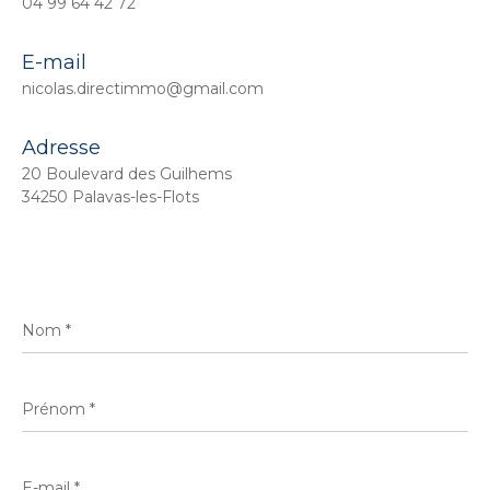
04 99 64 42 72
E-mail
nicolas.directimmo@gmail.com
Adresse
20 Boulevard des Guilhems
34250 Palavas-les-Flots
Nom
*
Prénom
*
E-
mail