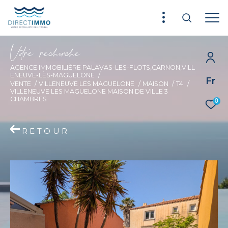
V
o
r
e
r
e
c
e
c
e
AGENCE IMMOBILIÈRE PALAVAS-LES-FLOTS,CARNON,VILL
ENEUVE-LÈS-MAGUELONE
Fr
VENTE
VILLENEUVE LES MAGUELONE
MAISON
T4
VILLENEUVE LES MAGUELONE MAISON DE VILLE 3
CHAMBRES
0
RETOUR