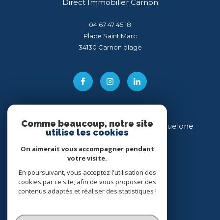
Direct Immobilier Carnon
04 67 47 45 18
Place Saint Marc
34130
carnon plage
Comme beaucoup, notre site
Direct Immobilier Villeneuve-lès-Maguelone
utilise les cookies
04 99 54 11 43
On aimerait vous accompagner pendant
votre visite.
34 place des Héros
34750
villeneuve-lès-maguelone
En poursuivant, vous acceptez l'utilisation des
cookies par ce site, afin de vous proposer des
contenus adaptés et réaliser des statistiques !