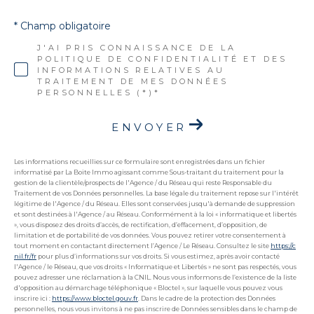
* Champ obligatoire
J'AI PRIS CONNAISSANCE DE LA
POLITIQUE DE CONFIDENTIALITÉ ET DES
INFORMATIONS RELATIVES AU
TRAITEMENT DE MES DONNÉES
PERSONNELLES (*)*
ENVOYER
Les informations recueillies sur ce formulaire sont enregistrées dans un fichier
informatisé par La Boite Immo agissant comme Sous-traitant du traitement pour la
gestion de la clientèle/prospects de l'Agence / du Réseau qui reste Responsable du
Traitement de vos Données personnelles. La base légale du traitement repose sur l'intérêt
légitime de l'Agence / du Réseau. Elles sont conservées jusqu'à demande de suppression
et sont destinées à l'Agence / au Réseau. Conformément à la loi « informatique et libertés
», vous disposez des droits d’accès, de rectification, d’effacement, d’opposition, de
limitation et de portabilité de vos données. Vous pouvez retirer votre consentement à
tout moment en contactant directement l’Agence / Le Réseau. Consultez le site
https://c
nil.fr/fr
pour plus d’informations sur vos droits. Si vous estimez, après avoir contacté
l'Agence / le Réseau, que vos droits « Informatique et Libertés » ne sont pas respectés, vous
pouvez adresser une réclamation à la CNIL. Nous vous informons de l’existence de la liste
d'opposition au démarchage téléphonique « Bloctel », sur laquelle vous pouvez vous
inscrire ici :
https://www.bloctel.gouv.fr
. Dans le cadre de la protection des Données
personnelles, nous vous invitons à ne pas inscrire de Données sensibles dans le champ de