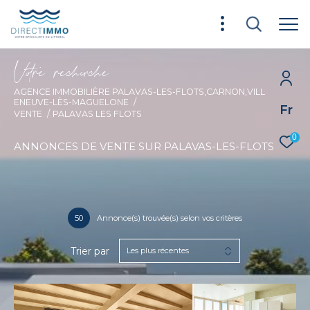
V
o
r
e
r
e
c
e
c
e
AGENCE IMMOBILIÈRE PALAVAS-LES-FLOTS,CARNON,VILL
ENEUVE-LÈS-MAGUELONE
Fr
VENTE
PALAVAS LES FLOTS
0
ANNONCES DE VENTE SUR PALAVAS-LES-FLOTS
50
Annonce(s) trouvée(s) selon vos critères
Trier par
Les plus récentes