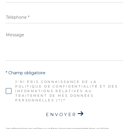
*
Téléphone
*
Message
*
* Champ obligatoire
J'AI PRIS CONNAISSANCE DE LA
POLITIQUE DE CONFIDENTIALITÉ ET DES
INFORMATIONS RELATIVES AU
TRAITEMENT DE MES DONNÉES
PERSONNELLES (*)*
ENVOYER
Les informations recueillies sur ce formulaire sont enregistrées dans un fichier