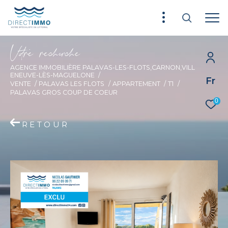
V
o
r
e
r
e
c
e
c
e
AGENCE IMMOBILIÈRE PALAVAS-LES-FLOTS,CARNON,VILL
ENEUVE-LÈS-MAGUELONE
Fr
VENTE
PALAVAS LES FLOTS
APPARTEMENT
T1
PALAVAS GROS COUP DE COEUR
0
RETOUR