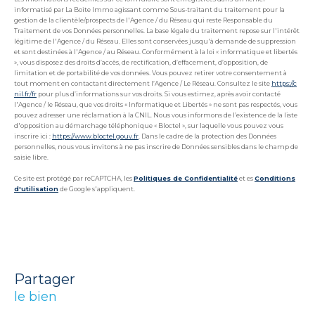
informatisé par La Boite Immo agissant comme Sous-traitant du traitement pour la
gestion de la clientèle/prospects de l'Agence / du Réseau qui reste Responsable du
Traitement de vos Données personnelles. La base légale du traitement repose sur l'intérêt
légitime de l'Agence / du Réseau. Elles sont conservées jusqu'à demande de suppression
et sont destinées à l'Agence / au Réseau. Conformément à la loi « informatique et libertés
», vous disposez des droits d’accès, de rectification, d’effacement, d’opposition, de
limitation et de portabilité de vos données. Vous pouvez retirer votre consentement à
tout moment en contactant directement l’Agence / Le Réseau. Consultez le site
https://c
nil.fr/fr
pour plus d’informations sur vos droits. Si vous estimez, après avoir contacté
l'Agence / le Réseau, que vos droits « Informatique et Libertés » ne sont pas respectés, vous
pouvez adresser une réclamation à la CNIL. Nous vous informons de l’existence de la liste
d'opposition au démarchage téléphonique « Bloctel », sur laquelle vous pouvez vous
inscrire ici :
https://www.bloctel.gouv.fr
. Dans le cadre de la protection des Données
personnelles, nous vous invitons à ne pas inscrire de Données sensibles dans le champ de
saisie libre.
Ce site est protégé par reCAPTCHA, les
Politiques de Confidentialité
et es
Conditions
d'utilisation
de Google s'appliquent.
partager
le bien