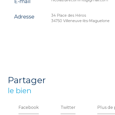
nicolas.directimmo@gmail.com
E-mail
34 Place des Héros
Adresse
34750 Villeneuve-lès-Maguelone
partager
le bien
Facebook
Twitter
Plus de 