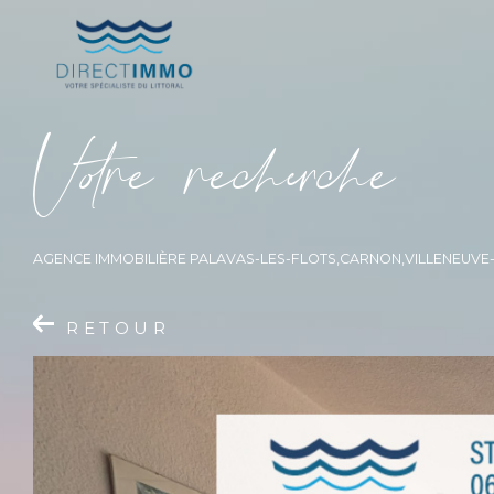
V
o
r
e
r
e
c
e
c
e
AGENCE IMMOBILIÈRE PALAVAS-LES-FLOTS,CARNON,VILLENEUV
RETOUR