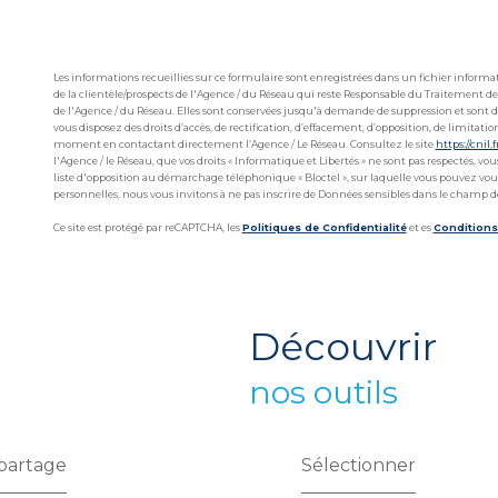
Les informations recueillies sur ce formulaire sont enregistrées dans un fichier infor
de la clientèle/prospects de l'Agence / du Réseau qui reste Responsable du Traitement de
de l'Agence / du Réseau. Elles sont conservées jusqu'à demande de suppression et sont de
vous disposez des droits d’accès, de rectification, d’effacement, d’opposition, de limitat
moment en contactant directement l’Agence / Le Réseau. Consultez le site
https://cnil.f
l'Agence / le Réseau, que vos droits « Informatique et Libertés » ne sont pas respectés, v
liste d'opposition au démarchage téléphonique « Bloctel », sur laquelle vous pouvez vous 
personnelles, nous vous invitons à ne pas inscrire de Données sensibles dans le champ de 
Ce site est protégé par reCAPTCHA, les
Politiques de Confidentialité
et es
Conditions 
découvrir
nos outils
partage
Sélectionner