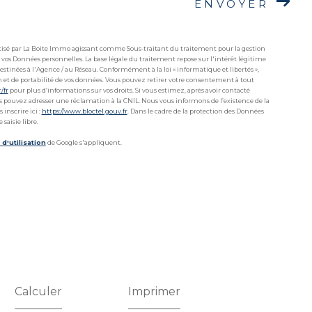
ENVOYER
matisé par La Boite Immo agissant comme Sous-traitant du traitement pour la gestion
 vos Données personnelles. La base légale du traitement repose sur l'intérêt légitime
stinées à l'Agence / au Réseau. Conformément à la loi « informatique et libertés »,
ion et de portabilité de vos données. Vous pouvez retirer votre consentement à tout
r/fr
pour plus d’informations sur vos droits. Si vous estimez, après avoir contacté
ous pouvez adresser une réclamation à la CNIL. Nous vous informons de l’existence de la
inscrire ici :
https://www.bloctel.gouv.fr
. Dans le cadre de la protection des Données
saisie libre.
d'utilisation
de Google s'appliquent.
Calculer
Imprimer