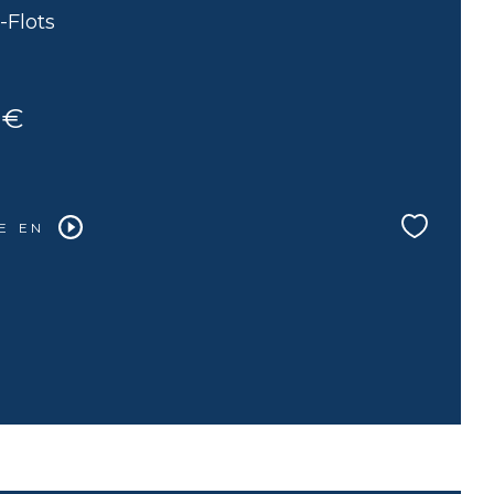
-Flots
 €
E EN