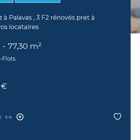
z à Palavas , 3 F2 rénovés pret à
vos locataires
 - 77,30 m²
-Flots
 €
E EN