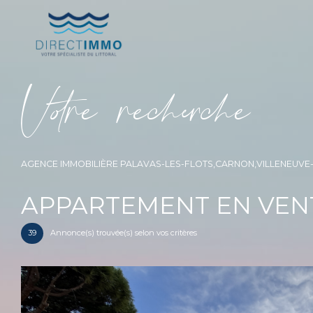
V
o
r
e
r
e
c
e
c
e
AGENCE IMMOBILIÈRE PALAVAS-LES-FLOTS,CARNON,VILLENEUV
APPARTEMENT EN VENT
39
Annonce(s) trouvée(s) selon vos critères