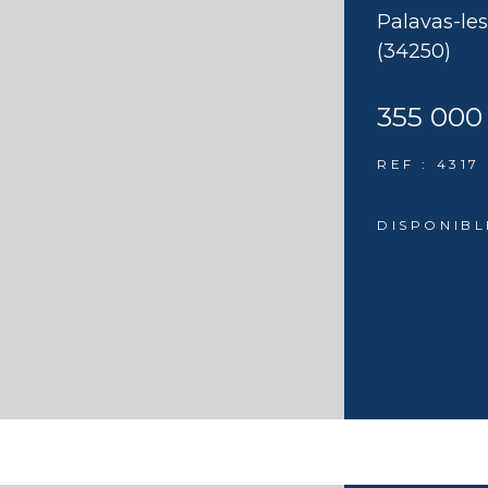
Palavas-les
(34250)
355 000
REF : 4317
DISPONIBL