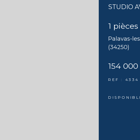
STUDIO A
1 pièces
Palavas-les
(34250)
154 000
REF : 4334
DISPONIBL