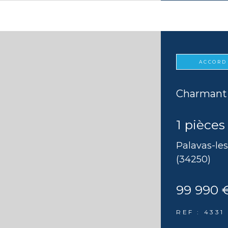
ACCORD
Charmant 
1 pièces
Palavas-les
(34250)
99 990 
REF : 4331