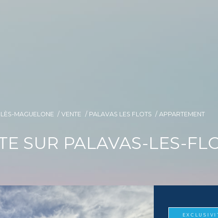
E-LÈS-MAGUELONE
VENTE
PALAVAS LES FLOTS
APPARTEMENT
E SUR PALAVAS-LES-FL
EXCLUSIVI