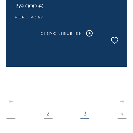
159 000 €
REF : 4367
DISPONIBLE EN
1
2
3
4