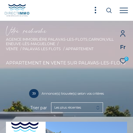
V
o
r
e
r
e
c
e
c
e
AGENCE IMMOBILIÈRE PALAVAS-LES-FLOTS,CARNON,VILL
ENEUVE-LÈS-MAGUELONE
Fr
VENTE
PALAVAS LES FLOTS
APPARTEMENT
0
APPARTEMENT EN VENTE SUR PALAVAS-LES-FLOTS
39
Annonce(s) trouvée(s) selon vos critères
Trier par
Les plus récentes