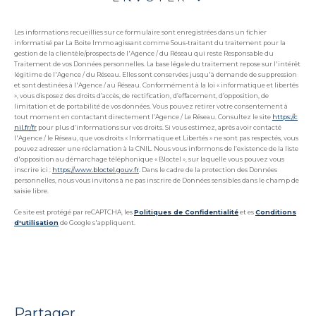
Les informations recueillies sur ce formulaire sont enregistrées dans un fichier
informatisé par La Boite Immo agissant comme Sous-traitant du traitement pour la
gestion de la clientèle/prospects de l'Agence / du Réseau qui reste Responsable du
Traitement de vos Données personnelles. La base légale du traitement repose sur l'intérêt
légitime de l'Agence / du Réseau. Elles sont conservées jusqu'à demande de suppression
et sont destinées à l'Agence / au Réseau. Conformément à la loi « informatique et libertés
», vous disposez des droits d’accès, de rectification, d’effacement, d’opposition, de
limitation et de portabilité de vos données. Vous pouvez retirer votre consentement à
tout moment en contactant directement l’Agence / Le Réseau. Consultez le site
https://c
nil.fr/fr
pour plus d’informations sur vos droits. Si vous estimez, après avoir contacté
l'Agence / le Réseau, que vos droits « Informatique et Libertés » ne sont pas respectés, vous
pouvez adresser une réclamation à la CNIL. Nous vous informons de l’existence de la liste
d'opposition au démarchage téléphonique « Bloctel », sur laquelle vous pouvez vous
inscrire ici :
https://www.bloctel.gouv.fr
. Dans le cadre de la protection des Données
personnelles, nous vous invitons à ne pas inscrire de Données sensibles dans le champ de
saisie libre.
Ce site est protégé par reCAPTCHA, les
Politiques de Confidentialité
et es
Conditions
d'utilisation
de Google s'appliquent.
partager