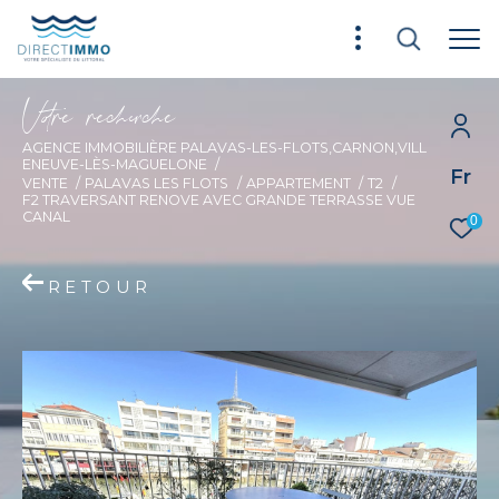
V
o
r
e
r
e
c
e
c
e
AGENCE IMMOBILIÈRE PALAVAS-LES-FLOTS,CARNON,VILL
ENEUVE-LÈS-MAGUELONE
Fr
VENTE
PALAVAS LES FLOTS
APPARTEMENT
T2
F2 TRAVERSANT RENOVE AVEC GRANDE TERRASSE VUE
CANAL
0
RETOUR