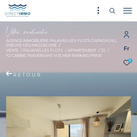
V
o
r
e
r
e
c
e
c
e
AGENCE IMMOBILIÈRE PALAVAS-LES-FLOTS,CARNON,VILL
ENEUVE-LÈS-MAGUELONE
Fr
VENTE
PALAVAS LES FLOTS
APPARTEMENT
T2
F2 CABINE TRAVERSANT VUE MER PARKING PRIVE
0
RETOUR