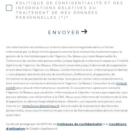
POLITIQUE DE CONFIDENTIALITÉ ET DES
INFORMATIONS RELATIVES AU
TRAITEMENT DE MES DONNÉES
PERSONNELLES (*)*
ENVOYER
Les informations recueillies sur ce formulaire sont enregistrées dans un fichier
informatisé par La Boite Immo agissant comme Sous-traitant du traitement pour la
gestion de la clientèle/prospects de l'Agence / du Réseau qui reste Responsable du
Traitement de vos Données personnelles. La base légale du traitement repose sur l'intérêt
légitime de l'Agence / du Réseau. Elles sont conservées jusqu'à demande de suppression
et sont destinées à l'Agence / au Réseau. Conformément à la loi « informatique et libertés
», vous disposez des droits d’accès, de rectification, d’effacement, d’opposition, de
limitation et de portabilité de vos données. Vous pouvez retirer votre consentement à
tout moment en contactant directement l’Agence / Le Réseau. Consultez le site
https://c
nil.fr/fr
pour plus d’informations sur vos droits. Si vous estimez, après avoir contacté
l'Agence / le Réseau, que vos droits « Informatique et Libertés » ne sont pas respectés, vous
pouvez adresser une réclamation à la CNIL. Nous vous informons de l’existence de la liste
d'opposition au démarchage téléphonique « Bloctel », sur laquelle vous pouvez vous
inscrire ici :
https://www.bloctel.gouv.fr
. Dans le cadre de la protection des Données
personnelles, nous vous invitons à ne pas inscrire de Données sensibles dans le champ de
saisie libre.
Ce site est protégé par reCAPTCHA, les
Politiques de Confidentialité
et es
Conditions
d'utilisation
de Google s'appliquent.