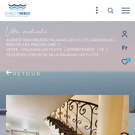
V
o
r
e
r
e
c
e
c
e
AGENCE IMMOBILIÈRE PALAVAS-LES-FLOTS,CARNON,VILL
ENEUVE-LÈS-MAGUELONE
Fr
VENTE
PALAVAS LES FLOTS
APPARTEMENT
T3
T3 DUPLEX COEUR DE VILLE PALAVAS LES FLOTS
0
RETOUR