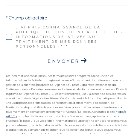
* Champ obligatoire
J'AI PRIS CONNAISSANCE DE LA
POLITIQUE DE CONFIDENTIALITÉ ET DES
INFORMATIONS RELATIVES AU
TRAITEMENT DE MES DONNÉES
PERSONNELLES (*)*
ENVOYER
Les informations recueillies sur ce formulaire sont enregistrées dans un fichier
informatisé par La Boite Immo agissant comme Sous-traitant du traitement pour la
gestion de la clientèle/prospects de l'Agence / du Réseau qui reste Responsable du
Traitement de vos Données personnelles. La base légale du traitement repose sur l'intérêt
légitime de l'Agence / du Réseau. Elles sont conservées jusqu'à demande de suppression
et sont destinées à l'Agence / au Réseau. Conformément à la loi « informatique et libertés
», vous disposez des droits d’accès, de rectification, d’effacement, d’opposition, de
limitation et de portabilité de vos données. Vous pouvez retirer votre consentement à
tout moment en contactant directement l’Agence / Le Réseau. Consultez le site
https://c
nil.fr/fr
pour plus d’informations sur vos droits. Si vous estimez, après avoir contacté
l'Agence / le Réseau, que vos droits « Informatique et Libertés » ne sont pas respectés, vous
pouvez adresser une réclamation à la CNIL. Nous vous informons de l’existence de la liste
d'opposition au démarchage téléphonique « Bloctel », sur laquelle vous pouvez vous