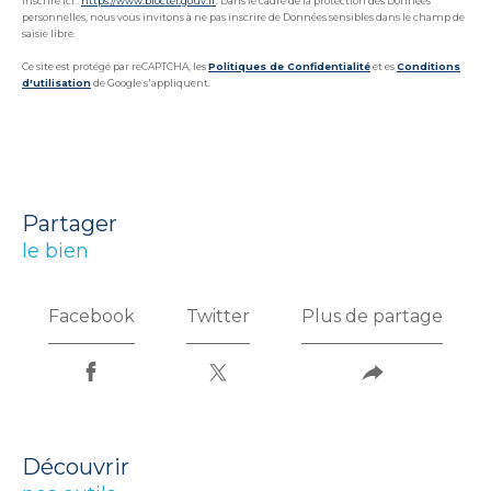
inscrire ici :
https://www.bloctel.gouv.fr
. Dans le cadre de la protection des Données
personnelles, nous vous invitons à ne pas inscrire de Données sensibles dans le champ de
saisie libre.
Ce site est protégé par reCAPTCHA, les
Politiques de Confidentialité
et es
Conditions
d'utilisation
de Google s'appliquent.
partager
le bien
Facebook
Twitter
Plus de partage
découvrir