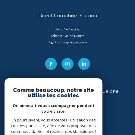
Direct Immobilier Carnon
04 67 47 45 18
Place Saint Marc
34130
carnon plage
Comme beaucoup, notre site
Direct Immobilier Villeneuve-lès-Maguelone
utilise les cookies
04 99 54 11 43
On aimerait vous accompagner pendant
votre visite.
34 place des Héros
34750
villeneuve-lès-maguelone
En poursuivant, vous acceptez l'utilisation des
cookies par ce site, afin de vous proposer des
contenus adaptés et réaliser des statistiques !