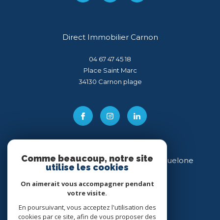
Direct Immobilier Carnon
04 67 47 45 18
Place Saint Marc
34130
carnon plage
Comme beaucoup, notre site
Direct Immobilier Villeneuve-lès-Maguelone
utilise les cookies
04 99 54 11 43
On aimerait vous accompagner pendant
votre visite.
34 place des Héros
34750
villeneuve-lès-maguelone
En poursuivant, vous acceptez l'utilisation des
cookies par ce site, afin de vous proposer des