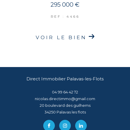
295 000 €
REF : 4466
VOIR LE BIEN
Direct Immobilier Palavas-les-Flots
04 99 64 42 72
nicolas.directimmo@gmail.com
20 boulevard des guilhems
34250
palavas les flots