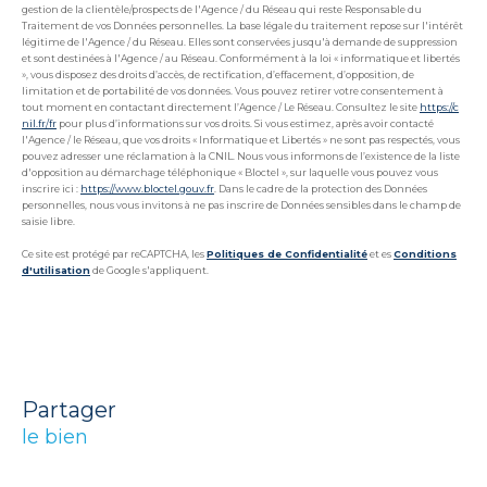
gestion de la clientèle/prospects de l'Agence / du Réseau qui reste Responsable du
Traitement de vos Données personnelles. La base légale du traitement repose sur l'intérêt
légitime de l'Agence / du Réseau. Elles sont conservées jusqu'à demande de suppression
et sont destinées à l'Agence / au Réseau. Conformément à la loi « informatique et libertés
», vous disposez des droits d’accès, de rectification, d’effacement, d’opposition, de
limitation et de portabilité de vos données. Vous pouvez retirer votre consentement à
tout moment en contactant directement l’Agence / Le Réseau. Consultez le site
https://c
nil.fr/fr
pour plus d’informations sur vos droits. Si vous estimez, après avoir contacté
l'Agence / le Réseau, que vos droits « Informatique et Libertés » ne sont pas respectés, vous
pouvez adresser une réclamation à la CNIL. Nous vous informons de l’existence de la liste
d'opposition au démarchage téléphonique « Bloctel », sur laquelle vous pouvez vous
inscrire ici :
https://www.bloctel.gouv.fr
. Dans le cadre de la protection des Données
personnelles, nous vous invitons à ne pas inscrire de Données sensibles dans le champ de
saisie libre.
Ce site est protégé par reCAPTCHA, les
Politiques de Confidentialité
et es
Conditions
d'utilisation
de Google s'appliquent.
partager
le bien