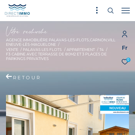
V
o
r
e
r
e
c
e
c
e
AGENCE IMMOBILIÈRE PALAVAS-LES-FLOTS,CARNON,VILL
ENEUVE-LÈS-MAGUELONE
Fr
VENTE
PALAVAS LES FLOTS
APPARTEMENT
T4
F3 CABINE AVEC TERRASSE DE 80M2 ET 3 PLACES DE
PARKINGS PRIVATIVES
0
RETOUR