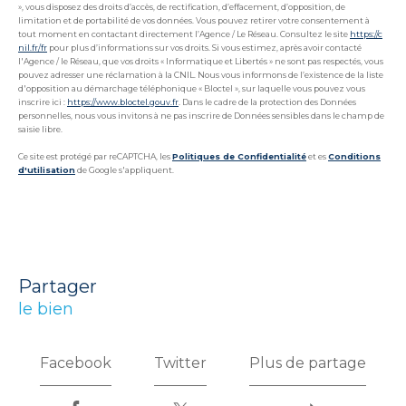
», vous disposez des droits d’accès, de rectification, d’effacement, d’opposition, de
limitation et de portabilité de vos données. Vous pouvez retirer votre consentement à
tout moment en contactant directement l’Agence / Le Réseau. Consultez le site
https://c
nil.fr/fr
pour plus d’informations sur vos droits. Si vous estimez, après avoir contacté
l'Agence / le Réseau, que vos droits « Informatique et Libertés » ne sont pas respectés, vous
pouvez adresser une réclamation à la CNIL. Nous vous informons de l’existence de la liste
d'opposition au démarchage téléphonique « Bloctel », sur laquelle vous pouvez vous
inscrire ici :
https://www.bloctel.gouv.fr
. Dans le cadre de la protection des Données
personnelles, nous vous invitons à ne pas inscrire de Données sensibles dans le champ de
saisie libre.
Ce site est protégé par reCAPTCHA, les
Politiques de Confidentialité
et es
Conditions
d'utilisation
de Google s'appliquent.
partager
le bien
Facebook
Twitter
Plus de partage