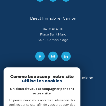
Direct Immobilier Carnon
04 67 47 45 18
Place Saint Marc
34130
carnon plage
Comme beaucoup, notre site
Direct Immobilier Villeneuve-lès-Maguelone
utilise les cookies
04 99 54 11 43
On aimerait vous accompagner pendant
votre visite.
34 place des Héros
34750
villeneuve-lès-maguelone
En poursuivant, vous acceptez l'utilisation des
cookies par ce site, afin de vous proposer des