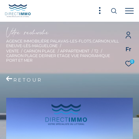
V
o
r
e
r
e
c
e
c
e
AGENCE IMMOBILIÈRE PALAVAS-LES-FLOTS,CARNON,VILL
ENEUVE-LÈS-MAGUELONE
Fr
VENTE
CARNON PLAGE
APPARTEMENT
T2
CARNON PLAGE DERNIER ETAGE VUE PANORAMIQUE
PORT ET MER
0
RETOUR