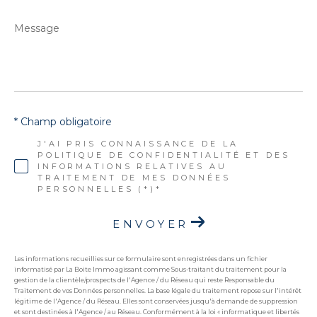
Message
*
* Champ obligatoire
J'AI PRIS CONNAISSANCE DE LA
POLITIQUE DE CONFIDENTIALITÉ ET DES
INFORMATIONS RELATIVES AU
TRAITEMENT DE MES DONNÉES
PERSONNELLES (*)*
ENVOYER
Les informations recueillies sur ce formulaire sont enregistrées dans un fichier
informatisé par La Boite Immo agissant comme Sous-traitant du traitement pour la
gestion de la clientèle/prospects de l'Agence / du Réseau qui reste Responsable du
Traitement de vos Données personnelles. La base légale du traitement repose sur l'intérêt
légitime de l'Agence / du Réseau. Elles sont conservées jusqu'à demande de suppression
et sont destinées à l'Agence / au Réseau. Conformément à la loi « informatique et libertés