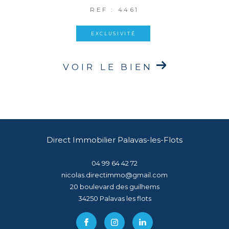
REF : 4461
EXCLUSIVITÉ
VOIR LE BIEN
Direct Immobilier Palavas-les-Flots
04 99 64 42 72
nicolas.directimmo@gmail.com
20 boulevard des guilhems
34250
palavas les flots