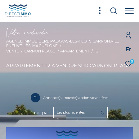
V
o
r
e
r
e
c
e
c
e
AGENCE IMMOBILIÈRE PALAVAS-LES-FLOTS,CARNON,VILL
ENEUVE-LÈS-MAGUELONE
Fr
VENTE
CARNON PLAGE
APPARTEMENT
T2
0
APPARTEMENT T2 À VENDRE SUR CARNON-PLAGE
11
Annonce(s) trouvée(s) selon vos critères
Trier par
Les plus récentes