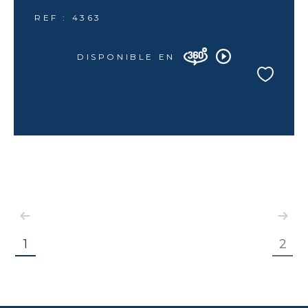
REF : 4363
DISPONIBLE EN
1
2