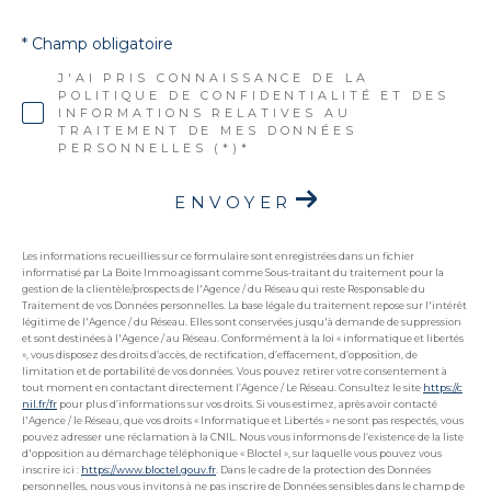
* Champ obligatoire
J'AI PRIS CONNAISSANCE DE LA
POLITIQUE DE CONFIDENTIALITÉ ET DES
INFORMATIONS RELATIVES AU
TRAITEMENT DE MES DONNÉES
PERSONNELLES (*)*
ENVOYER
Les informations recueillies sur ce formulaire sont enregistrées dans un fichier
informatisé par La Boite Immo agissant comme Sous-traitant du traitement pour la
gestion de la clientèle/prospects de l'Agence / du Réseau qui reste Responsable du
Traitement de vos Données personnelles. La base légale du traitement repose sur l'intérêt
légitime de l'Agence / du Réseau. Elles sont conservées jusqu'à demande de suppression
et sont destinées à l'Agence / au Réseau. Conformément à la loi « informatique et libertés
», vous disposez des droits d’accès, de rectification, d’effacement, d’opposition, de
limitation et de portabilité de vos données. Vous pouvez retirer votre consentement à
tout moment en contactant directement l’Agence / Le Réseau. Consultez le site
https://c
nil.fr/fr
pour plus d’informations sur vos droits. Si vous estimez, après avoir contacté
l'Agence / le Réseau, que vos droits « Informatique et Libertés » ne sont pas respectés, vous
pouvez adresser une réclamation à la CNIL. Nous vous informons de l’existence de la liste
d'opposition au démarchage téléphonique « Bloctel », sur laquelle vous pouvez vous
inscrire ici :
https://www.bloctel.gouv.fr
. Dans le cadre de la protection des Données
personnelles, nous vous invitons à ne pas inscrire de Données sensibles dans le champ de