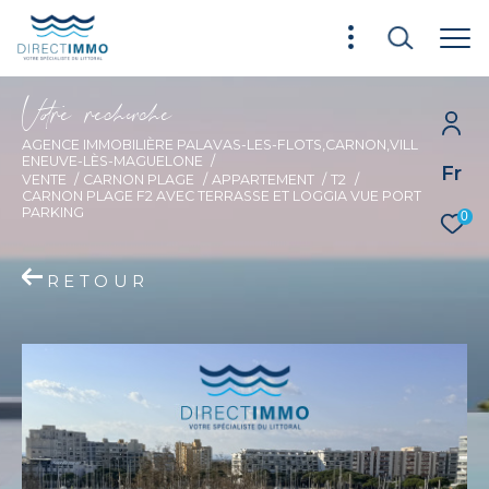
V
o
r
e
r
e
c
e
c
e
AGENCE IMMOBILIÈRE PALAVAS-LES-FLOTS,CARNON,VILL
ENEUVE-LÈS-MAGUELONE
Fr
VENTE
CARNON PLAGE
APPARTEMENT
T2
CARNON PLAGE F2 AVEC TERRASSE ET LOGGIA VUE PORT
PARKING
0
RETOUR