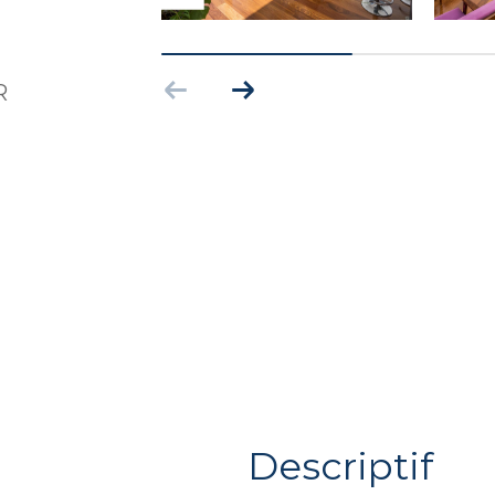
R
descriptif