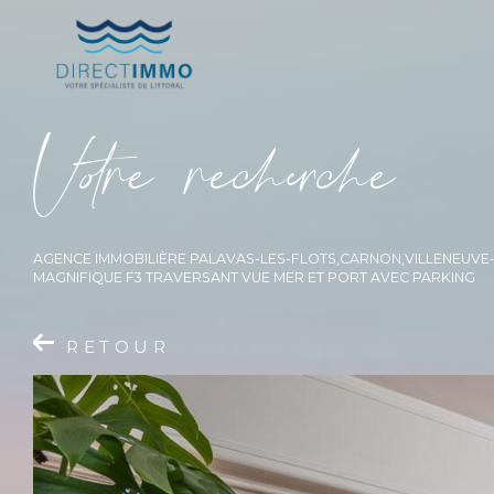
V
o
r
e
r
e
c
e
c
e
AGENCE IMMOBILIÈRE PALAVAS-LES-FLOTS,CARNON,VILLENEUV
MAGNIFIQUE F3 TRAVERSANT VUE MER ET PORT AVEC PARKING
RETOUR