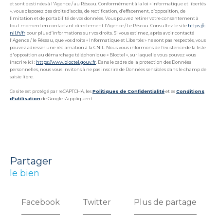
et sont destinées à l'Agence / au Réseau. Conformément à la loi « informatique et libertés
», vous disposez des droits d’accès, de rectification, d’effacement, d’opposition, de
limitation et de portabilité de vos données. Vous pouvez retirer votre consentement à
tout moment en contactant directement l’Agence / Le Réseau. Consultez le site
https://c
nil.fr/fr
pour plus d’informations sur vos droits. Si vous estimez, après avoir contacté
l'Agence / le Réseau, que vos droits « Informatique et Libertés » ne sont pas respectés, vous
pouvez adresser une réclamation à la CNIL. Nous vous informons de l’existence de la liste
d'opposition au démarchage téléphonique « Bloctel », sur laquelle vous pouvez vous
inscrire ici :
https://www.bloctel.gouv.fr
. Dans le cadre de la protection des Données
personnelles, nous vous invitons à ne pas inscrire de Données sensibles dans le champ de
saisie libre.
Ce site est protégé par reCAPTCHA, les
Politiques de Confidentialité
et es
Conditions
d'utilisation
de Google s'appliquent.
partager
le bien
Facebook
Twitter
Plus de partage