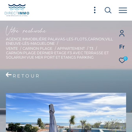
V
o
r
e
r
e
c
e
c
e
AGENCE IMMOBILIÈRE PALAVAS-LES-FLOTS,CARNON,VILL
ENEUVE-LÈS-MAGUELONE
Fr
VENTE
CARNON PLAGE
APPARTEMENT
T3
CARNON PLAGE DERNIER ETAGE F3 AVEC TERRASSE ET
SOLARIUM VUE MER PORT ET ETANGS PARKING
0
RETOUR