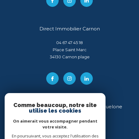
Direct Immobilier Carnon
04 67 47 45 18
Place Saint Marc
34130
carnon plage
Comme beaucoup, notre site
Direct Immobilier Villeneuve-lès-Maguelone
utilise les cookies
04 99 54 11 43
On aimerait vous accompagner pendant
votre visite.
34 place des Héros
34750
villeneuve-lès-maguelone
En poursuivant, vous acceptez l'utilisation des