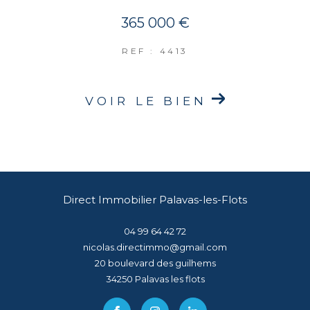
365 000 €
REF : 4413
VOIR LE BIEN
Direct Immobilier Palavas-les-Flots
04 99 64 42 72
nicolas.directimmo@gmail.com
20 boulevard des guilhems
34250
palavas les flots