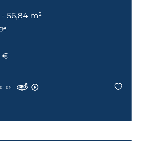
 - 56,84 m²
age
 €
E EN