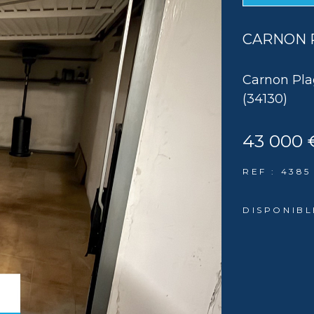
CARNON 
Carnon Pl
(34130)
43 000 
REF : 4385
DISPONIBL