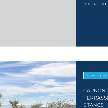
DISPONIBL
COUP DE C
CARNON-P
TERRASSE
ETANGS +