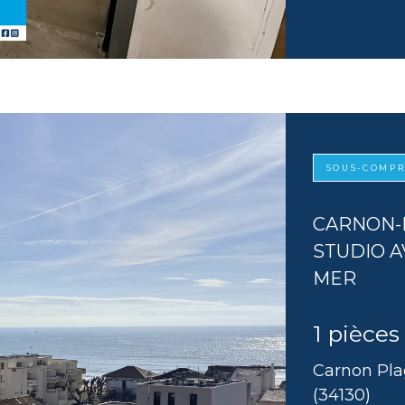
SOUS-COMP
CARNON-
STUDIO 
MER
1 pièces
Carnon Pl
(34130)