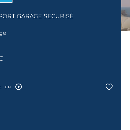
PORT GARAGE SECURISÉ
age
€
E EN