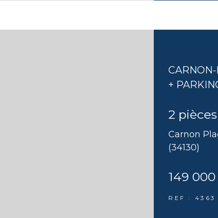
CARNON-P
+ PARKIN
2 pièces
Carnon Pl
(34130)
149 000
REF : 4363