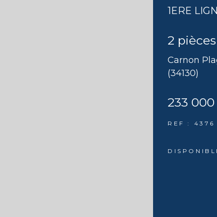
1ERE LIG
2 pièces
Carnon Pl
(34130)
233 000
REF : 4376
DISPONIBL