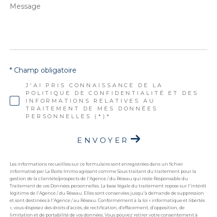
Message
*
* Champ obligatoire
J'AI PRIS CONNAISSANCE DE LA
POLITIQUE DE CONFIDENTIALITÉ ET DES
INFORMATIONS RELATIVES AU
TRAITEMENT DE MES DONNÉES
PERSONNELLES (*)*
ENVOYER
Les informations recueillies sur ce formulaire sont enregistrées dans un fichier
informatisé par La Boite Immo agissant comme Sous-traitant du traitement pour la
gestion de la clientèle/prospects de l'Agence / du Réseau qui reste Responsable du
Traitement de vos Données personnelles. La base légale du traitement repose sur l'intérêt
légitime de l'Agence / du Réseau. Elles sont conservées jusqu'à demande de suppression
et sont destinées à l'Agence / au Réseau. Conformément à la loi « informatique et libertés
», vous disposez des droits d’accès, de rectification, d’effacement, d’opposition, de
limitation et de portabilité de vos données. Vous pouvez retirer votre consentement à