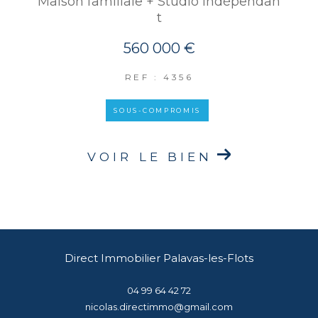
Maison familiale + Studio indépendan
t
560 000 €
REF : 4356
SOUS-COMPROMIS
VOIR LE BIEN
Direct Immobilier Palavas-les-Flots
04 99 64 42 72
nicolas.directimmo@gmail.com