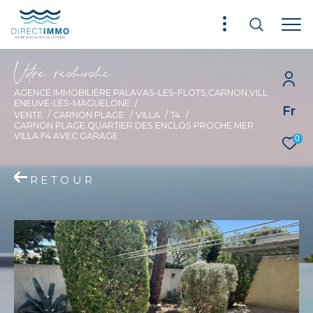
V
o
r
e
r
e
c
e
c
e
AGENCE IMMOBILIÈRE PALAVAS-LES-FLOTS,CARNON,VILL
ENEUVE-LÈS-MAGUELONE
Fr
VENTE
CARNON PLAGE
VILLA
T4
CARNON PLAGE QUARTIER DES ENCLOS PROCHE MER
VILLA F4 AVEC GARAGE
0
RETOUR