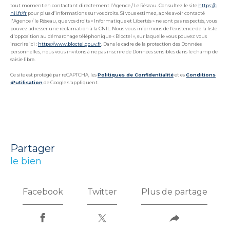
tout moment en contactant directement l’Agence / Le Réseau. Consultez le site
https://c
nil.fr/fr
pour plus d’informations sur vos droits. Si vous estimez, après avoir contacté
l'Agence / le Réseau, que vos droits « Informatique et Libertés » ne sont pas respectés, vous
pouvez adresser une réclamation à la CNIL. Nous vous informons de l’existence de la liste
d'opposition au démarchage téléphonique « Bloctel », sur laquelle vous pouvez vous
inscrire ici :
https://www.bloctel.gouv.fr
. Dans le cadre de la protection des Données
personnelles, nous vous invitons à ne pas inscrire de Données sensibles dans le champ de
saisie libre.
Ce site est protégé par reCAPTCHA, les
Politiques de Confidentialité
et es
Conditions
d'utilisation
de Google s'appliquent.
partager
le bien
Facebook
Twitter
Plus de partage