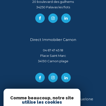
20 boulevard des guilhems
34250
palavas les flots
Direct Immobilier Carnon
04 67 47 45 18
Place Saint Marc
34130
carnon plage
Comme beaucoup, notre site
Direct Immobilier Villeneuve-lès-Maguelone
utilise les cookies