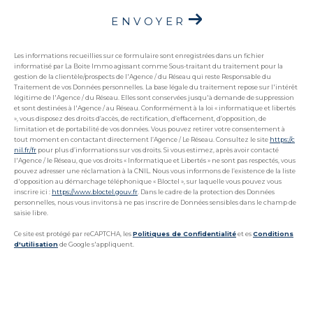
ENVOYER
Les informations recueillies sur ce formulaire sont enregistrées dans un fichier
informatisé par La Boite Immo agissant comme Sous-traitant du traitement pour la
gestion de la clientèle/prospects de l'Agence / du Réseau qui reste Responsable du
Traitement de vos Données personnelles. La base légale du traitement repose sur l'intérêt
légitime de l'Agence / du Réseau. Elles sont conservées jusqu'à demande de suppression
et sont destinées à l'Agence / au Réseau. Conformément à la loi « informatique et libertés
», vous disposez des droits d’accès, de rectification, d’effacement, d’opposition, de
limitation et de portabilité de vos données. Vous pouvez retirer votre consentement à
tout moment en contactant directement l’Agence / Le Réseau. Consultez le site
https://c
nil.fr/fr
pour plus d’informations sur vos droits. Si vous estimez, après avoir contacté
l'Agence / le Réseau, que vos droits « Informatique et Libertés » ne sont pas respectés, vous
pouvez adresser une réclamation à la CNIL. Nous vous informons de l’existence de la liste
d'opposition au démarchage téléphonique « Bloctel », sur laquelle vous pouvez vous
inscrire ici :
https://www.bloctel.gouv.fr
. Dans le cadre de la protection des Données
personnelles, nous vous invitons à ne pas inscrire de Données sensibles dans le champ de
saisie libre.
Ce site est protégé par reCAPTCHA, les
Politiques de Confidentialité
et es
Conditions
d'utilisation
de Google s'appliquent.