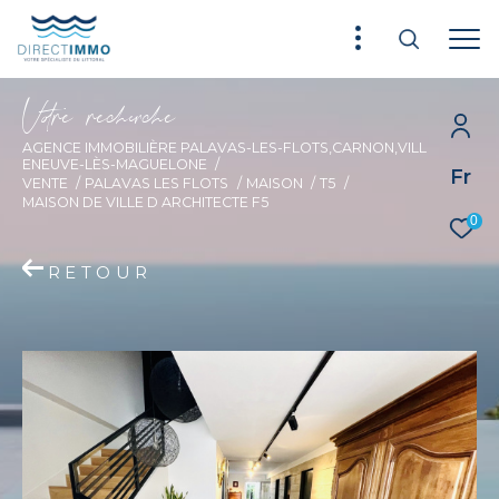
V
o
r
e
r
e
c
e
c
e
AGENCE IMMOBILIÈRE PALAVAS-LES-FLOTS,CARNON,VILL
ENEUVE-LÈS-MAGUELONE
Fr
VENTE
PALAVAS LES FLOTS
MAISON
T5
MAISON DE VILLE D ARCHITECTE F5
0
RETOUR