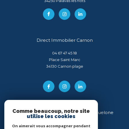
34250
palavas les flots
Direct Immobilier Carnon
04 67 47 45 18
Place Saint Marc
34130
carnon plage
Comme beaucoup, notre site
Direct Immobilier Villeneuve-lès-Maguelone
utilise les cookies
04 99 54 11 43
On aimerait vous accompagner pendant