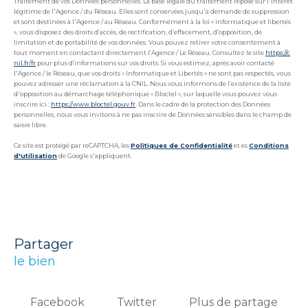
Traitement de vos Données personnelles. La base légale du traitement repose sur l'intérêt
légitime de l'Agence / du Réseau. Elles sont conservées jusqu'à demande de suppression
et sont destinées à l'Agence / au Réseau. Conformément à la loi « informatique et libertés
», vous disposez des droits d’accès, de rectification, d’effacement, d’opposition, de
limitation et de portabilité de vos données. Vous pouvez retirer votre consentement à
tout moment en contactant directement l’Agence / Le Réseau. Consultez le site
https://c
nil.fr/fr
pour plus d’informations sur vos droits. Si vous estimez, après avoir contacté
l'Agence / le Réseau, que vos droits « Informatique et Libertés » ne sont pas respectés, vous
pouvez adresser une réclamation à la CNIL. Nous vous informons de l’existence de la liste
d'opposition au démarchage téléphonique « Bloctel », sur laquelle vous pouvez vous
inscrire ici :
https://www.bloctel.gouv.fr
. Dans le cadre de la protection des Données
personnelles, nous vous invitons à ne pas inscrire de Données sensibles dans le champ de
saisie libre.
Ce site est protégé par reCAPTCHA, les
Politiques de Confidentialité
et es
Conditions
d'utilisation
de Google s'appliquent.
partager
le bien
Facebook
Twitter
Plus de partage