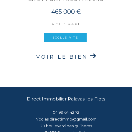
465 000 €
REF : 4461
EXCLUSIVITÉ
VOIR LE BIEN
Direct Immobilier Palavas-les-Flots
04 99 64 42 72
nicolas.directimmo@gmail.com
20 boulevard des guilhems