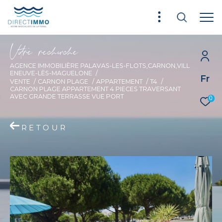
V
o
r
e
r
e
c
e
c
e
AGENCE IMMOBILIÈRE PALAVAS-LES-FLOTS,CARNON,VILL
ENEUVE-LÈS-MAGUELONE
Fr
VENTE
CARNON PLAGE
APPARTEMENT
T4
CARNON PLAGE APPARTEMENT 4 PIECES TRAVERSANT
AVEC GRANDE TERRASSE VUE PORT
0
RETOUR