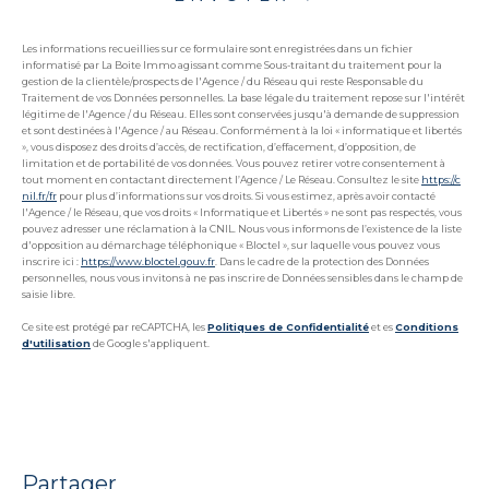
Les informations recueillies sur ce formulaire sont enregistrées dans un fichier
informatisé par La Boite Immo agissant comme Sous-traitant du traitement pour la
gestion de la clientèle/prospects de l'Agence / du Réseau qui reste Responsable du
Traitement de vos Données personnelles. La base légale du traitement repose sur l'intérêt
légitime de l'Agence / du Réseau. Elles sont conservées jusqu'à demande de suppression
et sont destinées à l'Agence / au Réseau. Conformément à la loi « informatique et libertés
», vous disposez des droits d’accès, de rectification, d’effacement, d’opposition, de
limitation et de portabilité de vos données. Vous pouvez retirer votre consentement à
tout moment en contactant directement l’Agence / Le Réseau. Consultez le site
https://c
nil.fr/fr
pour plus d’informations sur vos droits. Si vous estimez, après avoir contacté
l'Agence / le Réseau, que vos droits « Informatique et Libertés » ne sont pas respectés, vous
pouvez adresser une réclamation à la CNIL. Nous vous informons de l’existence de la liste
d'opposition au démarchage téléphonique « Bloctel », sur laquelle vous pouvez vous
inscrire ici :
https://www.bloctel.gouv.fr
. Dans le cadre de la protection des Données
personnelles, nous vous invitons à ne pas inscrire de Données sensibles dans le champ de
saisie libre.
Ce site est protégé par reCAPTCHA, les
Politiques de Confidentialité
et es
Conditions
d'utilisation
de Google s'appliquent.
partager