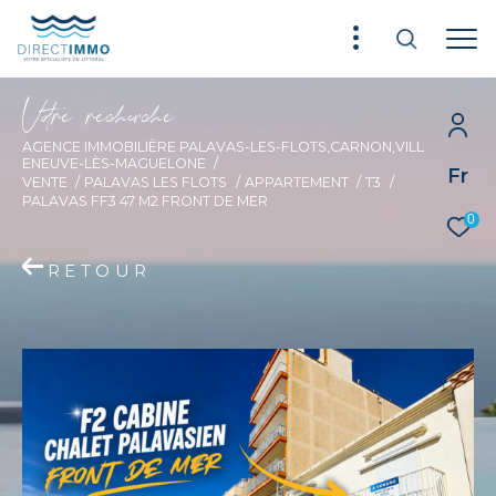
V
o
r
e
r
e
c
e
c
e
AGENCE IMMOBILIÈRE PALAVAS-LES-FLOTS,CARNON,VILL
ENEUVE-LÈS-MAGUELONE
Fr
VENTE
PALAVAS LES FLOTS
APPARTEMENT
T3
PALAVAS FF3 47 M2 FRONT DE MER
0
RETOUR