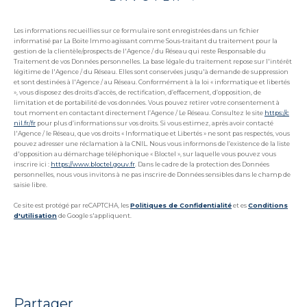
Les informations recueillies sur ce formulaire sont enregistrées dans un fichier
informatisé par La Boite Immo agissant comme Sous-traitant du traitement pour la
gestion de la clientèle/prospects de l'Agence / du Réseau qui reste Responsable du
Traitement de vos Données personnelles. La base légale du traitement repose sur l'intérêt
légitime de l'Agence / du Réseau. Elles sont conservées jusqu'à demande de suppression
et sont destinées à l'Agence / au Réseau. Conformément à la loi « informatique et libertés
», vous disposez des droits d’accès, de rectification, d’effacement, d’opposition, de
limitation et de portabilité de vos données. Vous pouvez retirer votre consentement à
tout moment en contactant directement l’Agence / Le Réseau. Consultez le site
https://c
nil.fr/fr
pour plus d’informations sur vos droits. Si vous estimez, après avoir contacté
l'Agence / le Réseau, que vos droits « Informatique et Libertés » ne sont pas respectés, vous
pouvez adresser une réclamation à la CNIL. Nous vous informons de l’existence de la liste
d'opposition au démarchage téléphonique « Bloctel », sur laquelle vous pouvez vous
inscrire ici :
https://www.bloctel.gouv.fr
. Dans le cadre de la protection des Données
personnelles, nous vous invitons à ne pas inscrire de Données sensibles dans le champ de
saisie libre.
Ce site est protégé par reCAPTCHA, les
Politiques de Confidentialité
et es
Conditions
d'utilisation
de Google s'appliquent.
partager