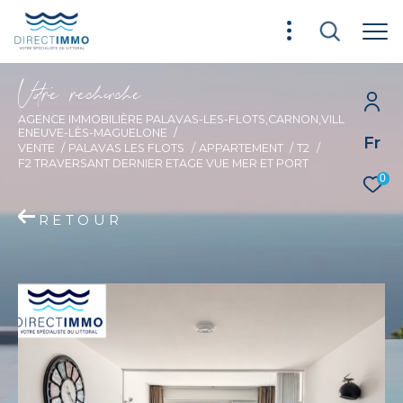
V
o
r
e
r
e
c
e
c
e
AGENCE IMMOBILIÈRE PALAVAS-LES-FLOTS,CARNON,VILL
ENEUVE-LÈS-MAGUELONE
Fr
VENTE
PALAVAS LES FLOTS
APPARTEMENT
T2
F2 TRAVERSANT DERNIER ETAGE VUE MER ET PORT
0
RETOUR