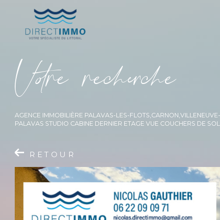
V
o
r
e
r
e
c
e
c
e
AGENCE IMMOBILIÈRE PALAVAS-LES-FLOTS,CARNON,VILLENEUV
PALAVAS STUDIO CABINE DERNIER ETAGE VUE COUCHERS DE SOL
RETOUR