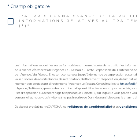
* Champ obligatoire
J'AI PRIS CONNAISSANCE DE LA POLIT
INFORMATIONS RELATIVES AU TRAITE
(*)*
Les informations recueillies sur ce formulaire sont enregistrées dans un fichier infor
de la clientèle/prospects de l'Agence / du Réseau qui reste Responsable du Traitement de
de l'Agence / du Réseau. Elles sont conservées jusqu'à demande de suppression et sont de
vous disposez des droits d’accès, de rectification, d’effacement, d’opposition, de limitat
moment en contactant directement l’Agence / Le Réseau. Consultez le site
https://cnil.f
l'Agence / le Réseau, que vos droits « Informatique et Libertés » ne sont pas respectés, v
liste d'opposition au démarchage téléphonique « Bloctel », sur laquelle vous pouvez vous 
personnelles, nous vous invitons à ne pas inscrire de Données sensibles dans le champ de 
Ce site est protégé par reCAPTCHA, les
Politiques de Confidentialité
et es
Conditions 