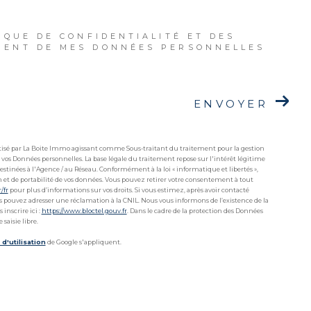
IQUE DE CONFIDENTIALITÉ ET DES
MENT DE MES DONNÉES PERSONNELLES
ENVOYER
matisé par La Boite Immo agissant comme Sous-traitant du traitement pour la gestion
 vos Données personnelles. La base légale du traitement repose sur l'intérêt légitime
stinées à l'Agence / au Réseau. Conformément à la loi « informatique et libertés »,
ion et de portabilité de vos données. Vous pouvez retirer votre consentement à tout
r/fr
pour plus d’informations sur vos droits. Si vous estimez, après avoir contacté
ous pouvez adresser une réclamation à la CNIL. Nous vous informons de l’existence de la
inscrire ici :
https://www.bloctel.gouv.fr
. Dans le cadre de la protection des Données
saisie libre.
d'utilisation
de Google s'appliquent.