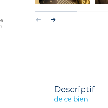
ue
n
descriptif
de ce bien