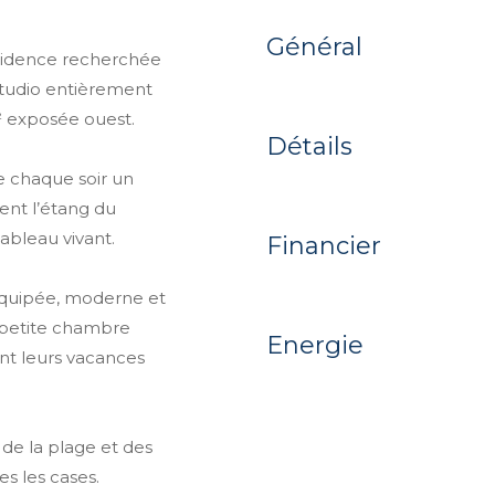
Général
ésidence recherchée
 studio entièrement
² exposée ouest.
Détails
re chaque soir un
ent l’étang du
ableau vivant.
Financier
équipée, moderne et
 petite chambre
Energie
nt leurs vacances
de la plage et des
s les cases.