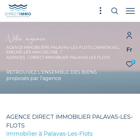
N
o
r
e
a
g
e
n
c
e
AGENCE IMMOBILIÈRE PALAVAS-LES-FLOTS,CARNON,VILL
Fr
ENEUVE-LÈS-MAGUELONE
AGENCES
DIRECT IMMOBILIER PALAVAS LES FLOTS
0
RETROUVEZ L'ENSEMBLE DES BIENS
proposés par l'agence
AGENCE DIRECT IMMOBILIER PALAVAS-LES-
FLOTS
immobilier à
Palavas-Les-Flots