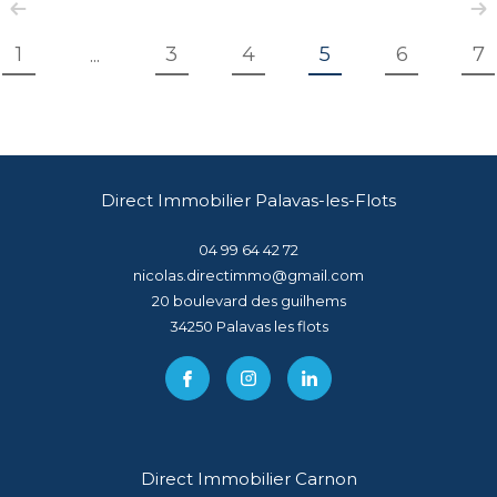
1
3
4
5
6
7
...
Direct Immobilier Palavas-les-Flots
04 99 64 42 72
nicolas.directimmo@gmail.com
20 boulevard des guilhems
34250
palavas les flots
Direct Immobilier Carnon