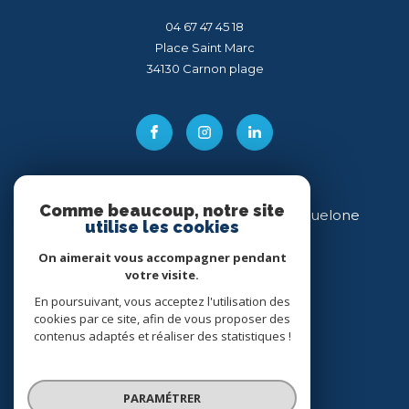
04 67 47 45 18
Place Saint Marc
34130
carnon plage
Comme beaucoup, notre site
Direct Immobilier Villeneuve-lès-Maguelone
utilise les cookies
04 99 54 11 43
On aimerait vous accompagner pendant
votre visite.
34 place des Héros
34750
villeneuve-lès-maguelone
En poursuivant, vous acceptez l'utilisation des
cookies par ce site, afin de vous proposer des
contenus adaptés et réaliser des statistiques !
PARAMÉTRER