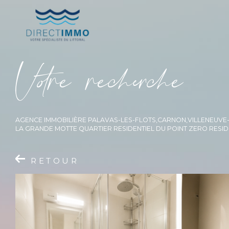
V
o
r
e
r
e
c
e
c
e
AGENCE IMMOBILIÈRE PALAVAS-LES-FLOTS,CARNON,VILLENEUV
LA GRANDE MOTTE QUARTIER RESIDENTIEL DU POINT ZERO RESIDE
RETOUR