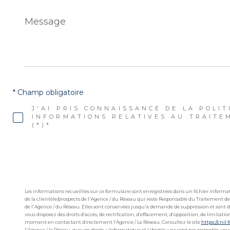
Message
*
* Champ obligatoire
J'AI PRIS CONNAISSANCE DE LA POLIT
INFORMATIONS RELATIVES AU TRAITE
(*)*
Les informations recueillies sur ce formulaire sont enregistrées dans un fichier infor
de la clientèle/prospects de l'Agence / du Réseau qui reste Responsable du Traitement de
de l'Agence / du Réseau. Elles sont conservées jusqu'à demande de suppression et sont de
vous disposez des droits d’accès, de rectification, d’effacement, d’opposition, de limitat
moment en contactant directement l’Agence / Le Réseau. Consultez le site
https://cnil.f
l'Agence / le Réseau, que vos droits « Informatique et Libertés » ne sont pas respectés, v