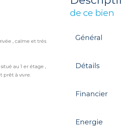
descriptif
de ce bien
Général
ivée , calme et trés
Détails
situé au 1 er étage ,
prêt à vivre.
Financier
Energie