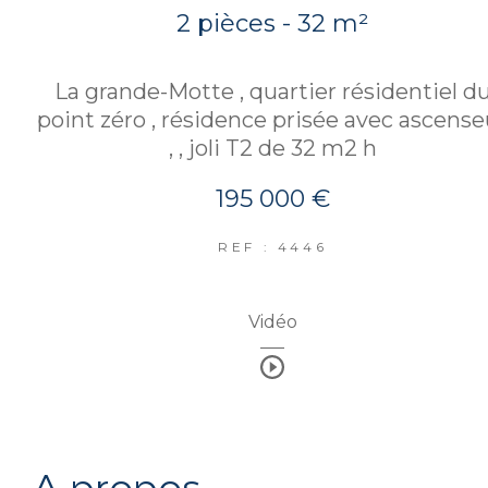
2 pièces - 32 m²
La grande-Motte , quartier résidentiel d
point zéro , résidence prisée avec ascense
, , joli T2 de 32 m2 h
195 000 €
REF : 4446
Vidéo