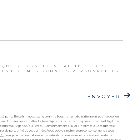
IQUE DE CONFIDENTIALITÉ ET DES
MENT DE MES DONNÉES PERSONNELLES
ENVOYER
matisé par La Boite Immo agissant comme Sous-traitant du traitement pour la gestion
 vos Données personnelles. La base légale du traitement repose sur l'intérêt légitime
stinées à l'Agence / au Réseau. Conformément à la loi « informatique et libertés »,
ion et de portabilité de vos données. Vous pouvez retirer votre consentement à tout
r/fr
pour plus d’informations sur vos droits. Si vous estimez, après avoir contacté
ous pouvez adresser une réclamation à la CNIL. Nous vous informons de l’existence de la