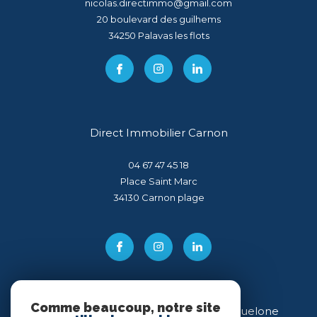
nicolas.directimmo@gmail.com
20 boulevard des guilhems
34250
palavas les flots
Direct Immobilier Carnon
04 67 47 45 18
Place Saint Marc
34130
carnon plage
Comme beaucoup, notre site
Direct Immobilier Villeneuve-lès-Maguelone