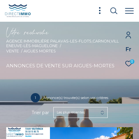
V
o
r
e
r
e
c
e
c
e
AGENCE IMMOBILIÈRE PALAVAS-LES-FLOTS,CARNON,VILL
ENEUVE-LÈS-MAGUELONE
Fr
VENTE
AIGUES MORTES
0
ANNONCES DE VENTE SUR AIGUES-MORTES
1
Annonce(s) trouvée(s) selon vos critères
Trier par
Les plus récentes