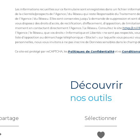
Les informations recueillies sur ce formulaire sont enregistrées dans un fichier infor
de la clientèle/prospects de l'Agence / du Réseau qui reste Responsable du Traitement de
de l'Agence / du Réseau. Elles sont conservées jusqu'à demande de suppression et sont de
vous disposez des droits d’accès, de rectification, d’effacement, d’opposition, de limitat
moment en contactant directement l’Agence / Le Réseau. Consultez le site
https://cnil.f
l'Agence / le Réseau, que vos droits « Informatique et Libertés » ne sont pas respectés, v
liste d'opposition au démarchage téléphonique « Bloctel », sur laquelle vous pouvez vous 
personnelles, nous vous invitons à ne pas inscrire de Données sensibles dans le champ de 
Ce site est protégé par reCAPTCHA, les
Politiques de Confidentialité
et es
Conditions 
découvrir
nos outils
partage
Sélectionner