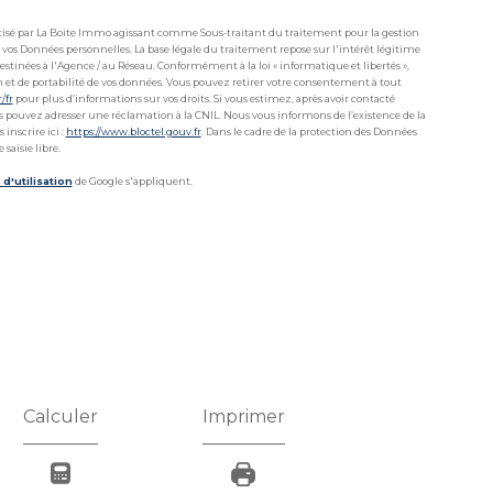
matisé par La Boite Immo agissant comme Sous-traitant du traitement pour la gestion
 vos Données personnelles. La base légale du traitement repose sur l'intérêt légitime
stinées à l'Agence / au Réseau. Conformément à la loi « informatique et libertés »,
ion et de portabilité de vos données. Vous pouvez retirer votre consentement à tout
r/fr
pour plus d’informations sur vos droits. Si vous estimez, après avoir contacté
ous pouvez adresser une réclamation à la CNIL. Nous vous informons de l’existence de la
inscrire ici :
https://www.bloctel.gouv.fr
. Dans le cadre de la protection des Données
saisie libre.
d'utilisation
de Google s'appliquent.
Calculer
Imprimer