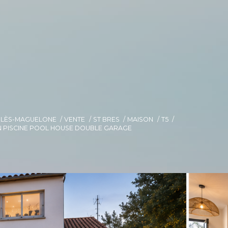
E-LÈS-MAGUELONE
VENTE
ST BRES
MAISON
T5
AIN PISCINE POOL HOUSE DOUBLE GARAGE