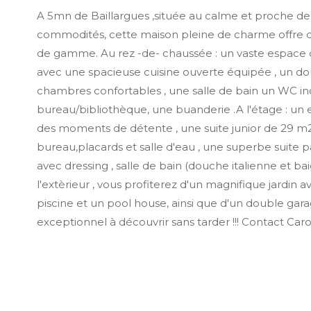
A 5mn de Baillargues ,située au calme et proche de
commodités, cette maison pleine de charme offre d
de gamme. Au rez -de- chaussée : un vaste espace 
avec une spacieuse cuisine ouverte équipée , un dou
chambres confortables , une salle de bain un WC i
bureau/bibliothèque, une buanderie .A l'étage : u
des moments de détente , une suite junior de 29 m
bureau,placards et salle d'eau , une superbe suite 
avec dressing , salle de bain (douche italienne et bai
l'extèrieur , vous profiterez d'un magnifique jardin 
piscine et un pool house, ainsi que d'un double gara
exceptionnel à découvrir sans tarder !!! Contact Car