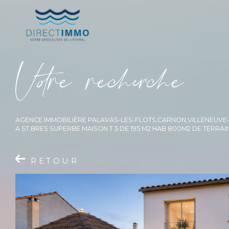
V
o
r
e
r
e
c
e
c
e
AGENCE IMMOBILIÈRE PALAVAS-LES-FLOTS,CARNON,VILLENEUV
A ST BRES SUPERBE MAISON T 5 DE 195 M2 HAB 800M2 DE TERR
RETOUR