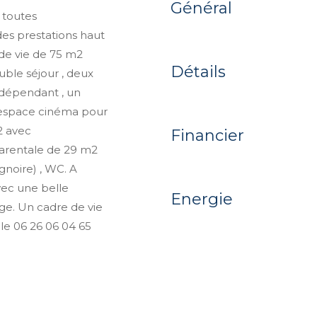
Général
 toutes
es prestations haut
de vie de 75 m2
Détails
ble séjour , deux
ndépendant , un
n espace cinéma pour
2 avec
Financier
parentale de 29 m2
gnoire) , WC. A
avec une belle
Energie
ge. Un cadre de vie
ole 06 26 06 04 65