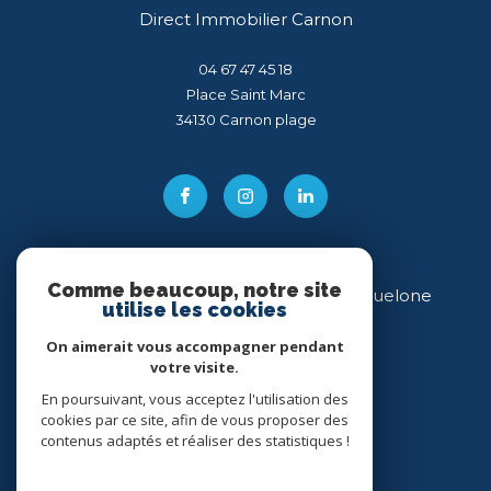
Direct Immobilier Carnon
04 67 47 45 18
Place Saint Marc
34130
carnon plage
Comme beaucoup, notre site
Direct Immobilier Villeneuve-lès-Maguelone
utilise les cookies
04 99 54 11 43
On aimerait vous accompagner pendant
votre visite.
34 place des Héros
34750
villeneuve-lès-maguelone
En poursuivant, vous acceptez l'utilisation des
cookies par ce site, afin de vous proposer des
contenus adaptés et réaliser des statistiques !