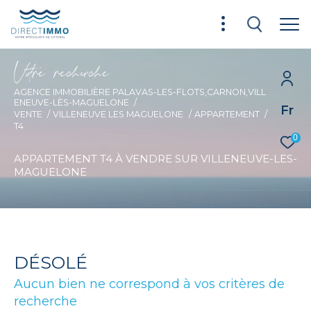
V
o
r
e
r
e
c
e
c
e
AGENCE IMMOBILIÈRE PALAVAS-LES-FLOTS,CARNON,VILL
ENEUVE-LÈS-MAGUELONE
Fr
VENTE
VILLENEUVE LES MAGUELONE
APPARTEMENT
T4
0
APPARTEMENT T4 À VENDRE SUR VILLENEUVE-LES-
MAGUELONE
DÉSOLÉ
Aucun bien ne correspond à vos critères de
recherche