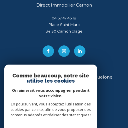
Direct Immobilier Carnon
04 67 47 45 18
Place Saint Marc
34130
carnon plage
Comme beaucoup, notre site
Direct Immobilier Villeneuve-lès-Maguelone
utilise les cookies
04 99 54 11 43
On aimerait vous accompagner pendant
votre visite.
34 place des Héros
34750
villeneuve-lès-maguelone
En poursuivant, vous acceptez l'utilisation des
cookies par ce site, afin de vous proposer des
contenus adaptés et réaliser des statistiques !