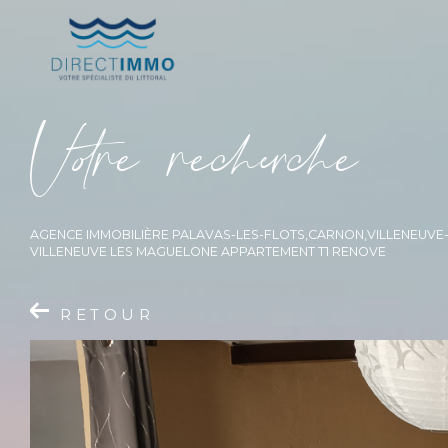
V
o
r
e
r
e
c
e
c
e
AGENCE IMMOBILIÈRE PALAVAS-LES-FLOTS,CARNON,VILLENEUV
VILLENEUVE LES MAGUELONE APPARTEMENT T1 RENOVE
RETOUR