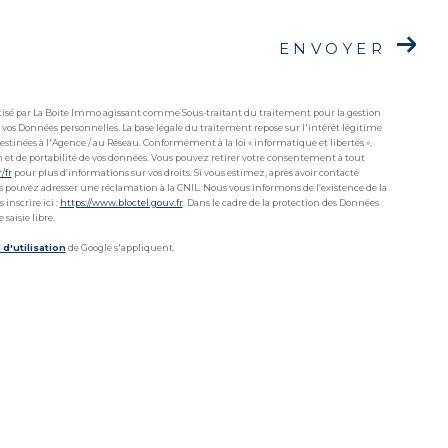
ENVOYER
matisé par La Boite Immo agissant comme Sous-traitant du traitement pour la gestion
 vos Données personnelles. La base légale du traitement repose sur l'intérêt légitime
stinées à l'Agence / au Réseau. Conformément à la loi « informatique et libertés »,
ion et de portabilité de vos données. Vous pouvez retirer votre consentement à tout
r/fr
pour plus d’informations sur vos droits. Si vous estimez, après avoir contacté
ous pouvez adresser une réclamation à la CNIL. Nous vous informons de l’existence de la
inscrire ici :
https://www.bloctel.gouv.fr
. Dans le cadre de la protection des Données
saisie libre.
d'utilisation
de Google s'appliquent.