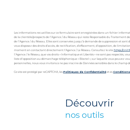
Les informations recueillies sur ce formulaire sont enregistrées dans un fichier infor
de la clientèle/prospects de l'Agence / du Réseau qui reste Responsable du Traitement de
de l'Agence / du Réseau. Elles sont conservées jusqu'à demande de suppression et sont de
vous disposez des droits d’accès, de rectification, d’effacement, d’opposition, de limitat
moment en contactant directement l’Agence / Le Réseau. Consultez le site
https://cnil.f
l'Agence / le Réseau, que vos droits « Informatique et Libertés » ne sont pas respectés, v
liste d'opposition au démarchage téléphonique « Bloctel », sur laquelle vous pouvez vous 
personnelles, nous vous invitons à ne pas inscrire de Données sensibles dans le champ de 
Ce site est protégé par reCAPTCHA, les
Politiques de Confidentialité
et es
Conditions 
découvrir
nos outils