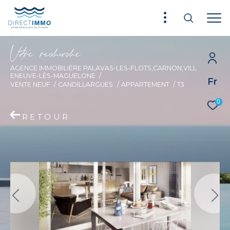
V
o
r
e
r
e
c
e
c
e
AGENCE IMMOBILIÈRE PALAVAS-LES-FLOTS,CARNON,VILL
ENEUVE-LÈS-MAGUELONE
Fr
VENTE NEUF
CANDILLARGUES
APPARTEMENT
T3
0
RETOUR