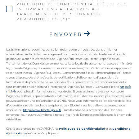
POLITIQUE DE CONFIDENTIALITÉ ET DES
INFORMATIONS RELATIVES AU
TRAITEMENT DE MES DONNÉES
PERSONNELLES (*)*
ENVOYER
Les informations recueillies sur ce formulaire sont enregistrées dans un fichier
informatisé par La Boite Immo agissant comme Sous-traitant du traitement pour la
gestion de la clientèle/prospects de l'Agence / du Réseau qui reste Responsable du
Traitement de vos Données personnelles. La base légale du traitement repose sur l'intérêt
légitime de l'Agence / du Réseau. Elles sont conservées jusqu'à demande de suppression
et sont destinées à l'Agence / au Réseau. Conformément à la loi « informatique et libertés
», vous disposez des droits d’accès, de rectification, d’effacement, d’opposition, de
limitation et de portabilité de vos données. Vous pouvez retirer votre consentement à
tout moment en contactant directement l’Agence / Le Réseau. Consultez le site
https://c
nil.fr/fr
pour plus d’informations sur vos droits. Si vous estimez, après avoir contacté
l'Agence / le Réseau, que vos droits « Informatique et Libertés » ne sont pas respectés, vous
pouvez adresser une réclamation à la CNIL. Nous vous informons de l’existence de la liste
d'opposition au démarchage téléphonique « Bloctel », sur laquelle vous pouvez vous
inscrire ici :
https://www.bloctel.gouv.fr
. Dans le cadre de la protection des Données
personnelles, nous vous invitons à ne pas inscrire de Données sensibles dans le champ de
saisie libre.
Ce site est protégé par reCAPTCHA, les
Politiques de Confidentialité
et es
Conditions
d'utilisation
de Google s'appliquent.