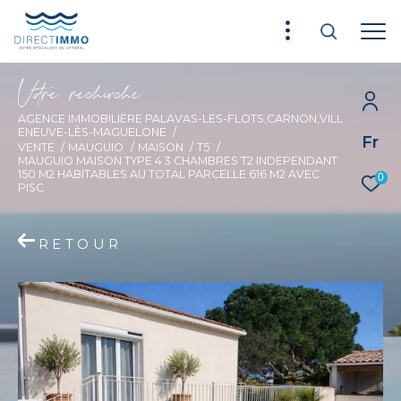
V
o
r
e
r
e
c
e
c
e
AGENCE IMMOBILIÈRE PALAVAS-LES-FLOTS,CARNON,VILL
ENEUVE-LÈS-MAGUELONE
Fr
VENTE
MAUGUIO
MAISON
T5
MAUGUIO MAISON TYPE 4 3 CHAMBRES T2 INDEPENDANT
150 M2 HABITABLES AU TOTAL PARCELLE 616 M2 AVEC
0
PISC
RETOUR