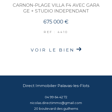
CARNON-PLAGE VILLA F4 AVEC GARA
GE + STUDIO INDEPENDANT
675 000 €
REF : 4410
VOIR LE BIEN
Direct Immobilier Palavas-les-Flots
04 99 64 42 72
nicolas.directimmo@gmail.com
20 boulevard des guilhems