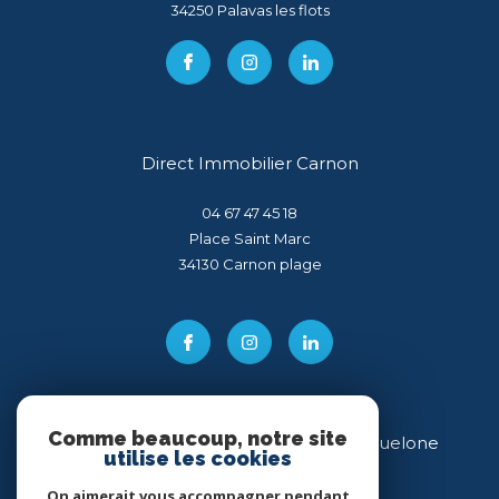
34250
palavas les flots
Direct Immobilier Carnon
04 67 47 45 18
Place Saint Marc
34130
carnon plage
Comme beaucoup, notre site
Direct Immobilier Villeneuve-lès-Maguelone
utilise les cookies
04 99 54 11 43
On aimerait vous accompagner pendant