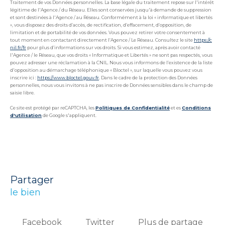
Traitement de vos Données personnelles. La base légale du traitement repose sur l'intérêt
légitime de l'Agence / du Réseau. Elles sont conservées jusqu'à demande de suppression
et sont destinées à l'Agence / au Réseau. Conformément à la loi « informatique et libertés
», vous disposez des droits d’accès, de rectification, d’effacement, d’opposition, de
limitation et de portabilité de vos données. Vous pouvez retirer votre consentement à
tout moment en contactant directement l’Agence / Le Réseau. Consultez le site
https://c
nil.fr/fr
pour plus d’informations sur vos droits. Si vous estimez, après avoir contacté
l'Agence / le Réseau, que vos droits « Informatique et Libertés » ne sont pas respectés, vous
pouvez adresser une réclamation à la CNIL. Nous vous informons de l’existence de la liste
d'opposition au démarchage téléphonique « Bloctel », sur laquelle vous pouvez vous
inscrire ici :
https://www.bloctel.gouv.fr
. Dans le cadre de la protection des Données
personnelles, nous vous invitons à ne pas inscrire de Données sensibles dans le champ de
saisie libre.
Ce site est protégé par reCAPTCHA, les
Politiques de Confidentialité
et es
Conditions
d'utilisation
de Google s'appliquent.
partager
le bien
Facebook
Twitter
Plus de partage