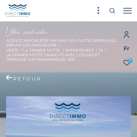
V
o
r
e
r
e
c
e
c
e
AGENCE IMMOBILIÈRE PALAVAS-LES-FLOTS,CARNON,VILL
ENEUVE-LÈS-MAGUELONE
Fr
VENTE
LA GRANDE MOTTE
APPARTEMENT
T3
LA GRANDE MOTTE GRAND F2 AVEC LOGGIAS ET
TERRASSE VUE PANORAMIQUE MER
0
RETOUR