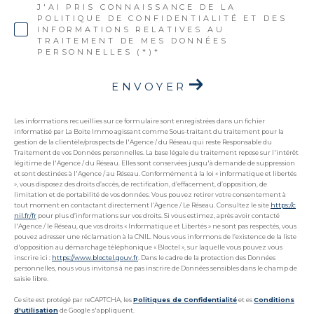
J'AI PRIS CONNAISSANCE DE LA
POLITIQUE DE CONFIDENTIALITÉ ET DES
INFORMATIONS RELATIVES AU
TRAITEMENT DE MES DONNÉES
PERSONNELLES (*)*
ENVOYER
Les informations recueillies sur ce formulaire sont enregistrées dans un fichier
informatisé par La Boite Immo agissant comme Sous-traitant du traitement pour la
gestion de la clientèle/prospects de l'Agence / du Réseau qui reste Responsable du
Traitement de vos Données personnelles. La base légale du traitement repose sur l'intérêt
légitime de l'Agence / du Réseau. Elles sont conservées jusqu'à demande de suppression
et sont destinées à l'Agence / au Réseau. Conformément à la loi « informatique et libertés
», vous disposez des droits d’accès, de rectification, d’effacement, d’opposition, de
limitation et de portabilité de vos données. Vous pouvez retirer votre consentement à
tout moment en contactant directement l’Agence / Le Réseau. Consultez le site
https://c
nil.fr/fr
pour plus d’informations sur vos droits. Si vous estimez, après avoir contacté
l'Agence / le Réseau, que vos droits « Informatique et Libertés » ne sont pas respectés, vous
pouvez adresser une réclamation à la CNIL. Nous vous informons de l’existence de la liste
d'opposition au démarchage téléphonique « Bloctel », sur laquelle vous pouvez vous
inscrire ici :
https://www.bloctel.gouv.fr
. Dans le cadre de la protection des Données
personnelles, nous vous invitons à ne pas inscrire de Données sensibles dans le champ de
saisie libre.
Ce site est protégé par reCAPTCHA, les
Politiques de Confidentialité
et es
Conditions
d'utilisation
de Google s'appliquent.