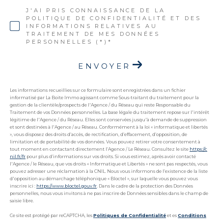
J'AI PRIS CONNAISSANCE DE LA
POLITIQUE DE CONFIDENTIALITÉ ET DES
INFORMATIONS RELATIVES AU
TRAITEMENT DE MES DONNÉES
PERSONNELLES (*)*
ENVOYER
Les informations recueillies sur ce formulaire sont enregistrées dans un fichier
informatisé par La Boite Immo agissant comme Sous-traitant du traitement pour la
gestion de la clientèle/prospects de l'Agence / du Réseau qui reste Responsable du
Traitement de vos Données personnelles. La base légale du traitement repose sur l'intérêt
légitime de l'Agence / du Réseau. Elles sont conservées jusqu'à demande de suppression
et sont destinées à l'Agence / au Réseau. Conformément à la loi « informatique et libertés
», vous disposez des droits d’accès, de rectification, d’effacement, d’opposition, de
limitation et de portabilité de vos données. Vous pouvez retirer votre consentement à
tout moment en contactant directement l’Agence / Le Réseau. Consultez le site
https://c
nil.fr/fr
pour plus d’informations sur vos droits. Si vous estimez, après avoir contacté
l'Agence / le Réseau, que vos droits « Informatique et Libertés » ne sont pas respectés, vous
pouvez adresser une réclamation à la CNIL. Nous vous informons de l’existence de la liste
d'opposition au démarchage téléphonique « Bloctel », sur laquelle vous pouvez vous
inscrire ici :
https://www.bloctel.gouv.fr
. Dans le cadre de la protection des Données
personnelles, nous vous invitons à ne pas inscrire de Données sensibles dans le champ de
saisie libre.
Ce site est protégé par reCAPTCHA, les
Politiques de Confidentialité
et es
Conditions