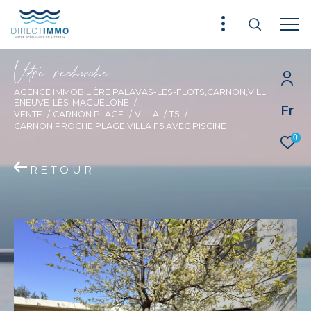
V
o
r
e
r
e
c
e
c
e
AGENCE IMMOBILIÈRE PALAVAS-LES-FLOTS,CARNON,VILL
ENEUVE-LÈS-MAGUELONE
Fr
VENTE
CARNON PLAGE
VILLA
T5
CARNON PROCHE PLAGE VILLA F5 AVEC PISCINE
0
RETOUR