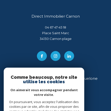
Direct Immobilier Carnon
04 67 47 45 18
Place Saint Marc
34130
carnon plage
Comme beaucoup, notre site
Direct Immobilier Villeneuve-lès-Maguelone
utilise les cookies
04 99 54 11 43
On aimerait vous accompagner pendant
votre visite.
34 place des Héros
34750
villeneuve-lès-maguelone
En poursuivant, vous acceptez l'utilisation des
cookies par ce site, afin de vous proposer des